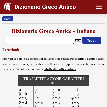
Dizionario Greco Antico
Home
Dizionario Greco Antico - Italiano
Istruzioni:
Inserisci la parola da cercare senza accenti né spiriti. Per inserire i caratteri greci
usa la tastiera che appare a destra della casella, oppure inserisci la trascrizione
in caratteri latini usando questa
tabella di traslitterazione
.
TRASLITTERAZIONE CARATTERI
GRECI
α = a
η = h
ν = n
τ = t
β = b
θ = q
ξ = x
υ = y
γ = g
ι = i
ο = o
φ = f
δ = d
κ = k
π = p
χ = c
ε = e
λ = l
ρ = r
ψ = j