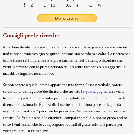
ζ = z
μ = m
σ,ς = s
ω = w
Donazione
Consigli per le ricerche
Non dimenticate che state consultando un vocabolario greco antico e non un
traduttore automatico greco; quindi cercate una parola per volta. La ricerca per
forme flesse sarà implementata prossimamente, nel frattempo ricordate che i
verbi si cercano con la prima persona del presente indicativo, gli aggettivi al
maschile singolare nominativo.
Se non sapete a quale lemma appartiene una forma flessa o verbale, potete
cercarla nel coniugatore/declinatore che trovate
in questa pagina
Una volta
trovato di quale lemma si tratta potrete digitarlo correttamente nella form di
ricerca del dizionario. È possibile inserire solo la prima parte della parola
seguita dal carattere * per ricerche più estese. Non serve inserire né spiriti né
accenti. Le frasi tipiche e le citazioni, compaiono nel dizionario greco antico
sotto i vari lemmi che le compongono; quindi digitate solo una parola per
volta tra le più significative.