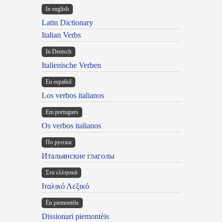
In english
Latin Dictionary
Italian Verbs
In Deutsch
Italienische Verben
En español
Los verbos italianos
Em portugues
Os verbos italianos
По русски
Итальянские глаголы
Στα ελληνικά
Ιταλικό Λεξικό
Ën piemontèis
Dissionari piemontèis