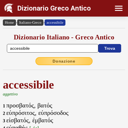
Dizionario Greco Antico
Home
›
Italiano-Greco
›
accessibile
Dizionario Italiano - Greco Antico
Donazione
accessibile
aggettivo
προσβατός, βατός
1
εὐπρόσιτος, εὐπρόσοδος
2
εἰσβατός, ἐμβατός
3
εὐπαθής
[-ές]