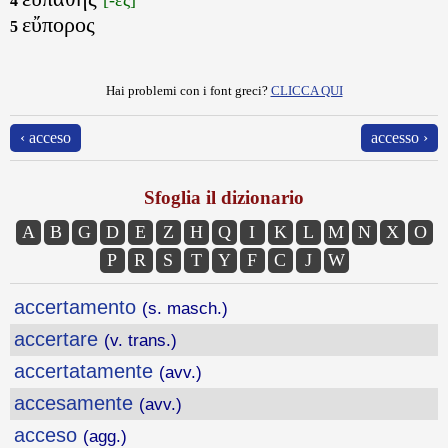
4
εὔπορος
5
Hai problemi con i font greci?
CLICCA QUI
‹ acceso
accesso ›
Sfoglia il dizionario
A
B
G
D
E
Z
H
Q
I
K
L
M
N
X
O
P
R
S
T
Y
F
C
J
W
accertamento
(s. masch.)
accertare
(v. trans.)
accertatamente
(avv.)
accesamente
(avv.)
acceso
(agg.)