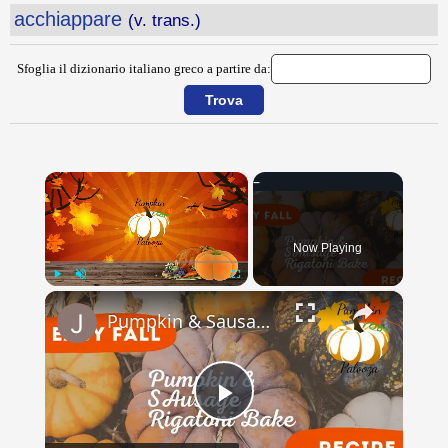
acchiappare
(v. trans.)
Sfoglia il dizionario italiano greco a partire da:
×
Now Playing
×
Play
Unmute
Fullscreen
Pumpkin & Sausage Rigitoni Bake // Pumpkin Palooza // Jeni Gough
Play