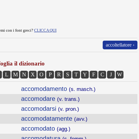
mi con i font greci?
CLICCA QUI
accoltellatore ›
oglia il dizionario
L
M
N
X
O
P
R
S
T
Y
F
C
J
W
accomodamento
(s. masch.)
accomodare
(v. trans.)
accomodarsi
(v. pron.)
accomodatamente
(avv.)
accomodato
(agg.)
accomodatura
(s. femm.)