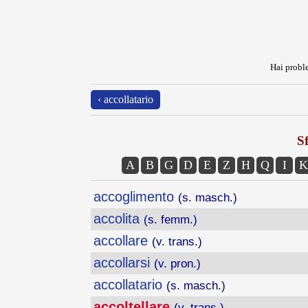
Hai proble
‹ accollatario
Sf
A
B
G
D
E
Z
H
Q
I
K
accoglimento
(s. masch.)
accolita
(s. femm.)
accollare
(v. trans.)
accollarsi
(v. pron.)
accollatario
(s. masch.)
accoltellare
(v. trans.)