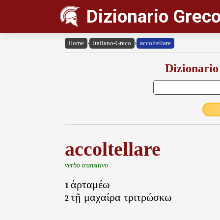
Dizionario Greco
Home
›
Italiano-Greco
›
accoltellare
Dizionario
accoltellare
verbo transitivo
ἀρταμέω
1
τῇ μαχαίρα τριτρώσκω
2