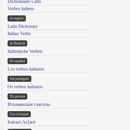
Dictionnaire Latin
Verbes italiens
In english
Latin Dictionary
Italian Verbs
In Deutsch
Italienische Verben
En español
Los verbos italianos
Em portugues
Os verbos italianos
По русски
Итальянские глаголы
Στα ελληνικά
Ιταλικό Λεξικό