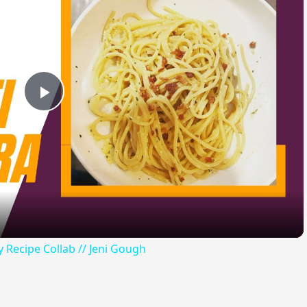
Play
Video
y Recipe Collab // Jeni Gough