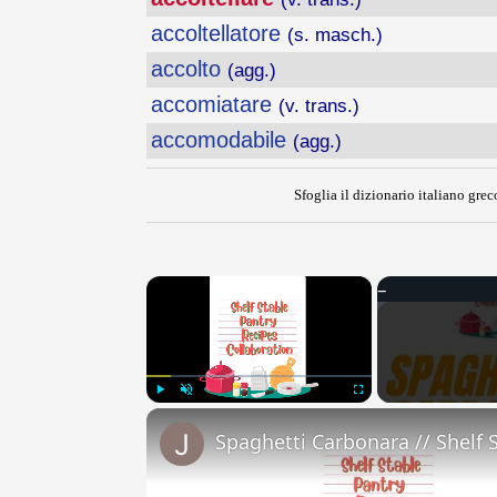
accoltellatore
(s. masch.)
accolto
(agg.)
accomiatare
(v. trans.)
accomodabile
(agg.)
Sfoglia il dizionario italiano greco
×
Play
Unmute
Fullscreen
Spaghetti Carbonara // Shelf 