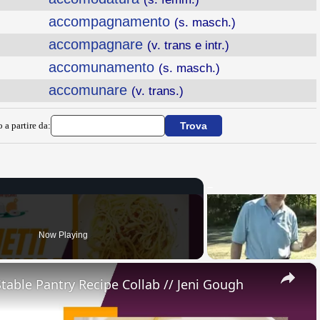
accompagnamento
(s. masch.)
accompagnare
(v. trans e intr.)
accomunamento
(s. masch.)
accomunare
(v. trans.)
 a partire da:
Now Playing
×
Stable Pantry Recipe Collab // Jeni Gough