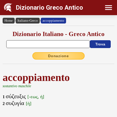
Dizionario Greco Antico
Home
›
Italiano-Greco
›
accoppiamento
Dizionario Italiano - Greco Antico
Donazione
accoppiamento
sostantivo maschile
σύζευξις
[-εως, ἡ]
1
συζυγία
[ἡ]
2