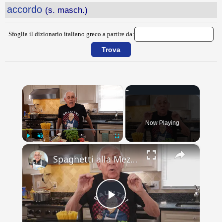
accordo
(s. masch.)
Sfoglia il dizionario italiano greco a partire da:
×
Now Playing
×
Play
Unmute
Fullscreen
Spaghetti alla Mezzanotte Recipe
Play