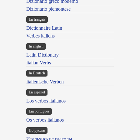
Dizionario greco moderno
Dizionario piemontese
En français
Dictionnaire Latin
Verbes italiens
In english
Latin Dictionary
Italian Verbs
In Deutsch
Italienische Verben
En español
Los verbos italianos
Em portugues
Os verbos italianos
По русски
Итальянские глаголы