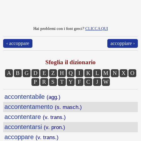
Hai problemi con i font greci?
CLICCA QUI
‹ accoppare
accoppiare ›
Sfoglia il dizionario
A
B
G
D
E
Z
H
Q
I
K
L
M
N
X
O
P
R
S
T
Y
F
C
J
W
accontentabile
(agg.)
accontentamento
(s. masch.)
accontentare
(v. trans.)
accontentarsi
(v. pron.)
accoppare
(v. trans.)