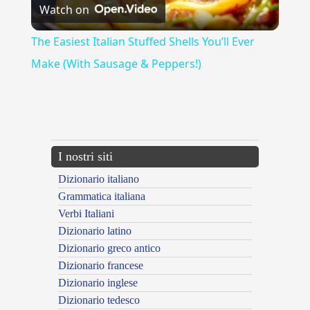
Watch on
Video
The Easiest Italian Stuffed Shells You’ll Ever
Make (With Sausage & Peppers!)
{{ID:ACERRA100}}
---CACHE---
I nostri siti
Dizionario italiano
Grammatica italiana
Verbi Italiani
Dizionario latino
Dizionario greco antico
Dizionario francese
Dizionario inglese
Dizionario tedesco