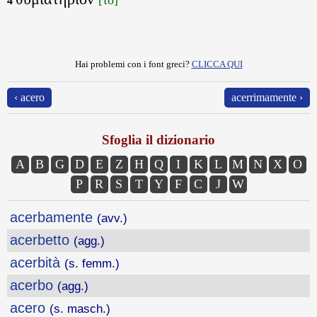
4
Hai problemi con i font greci?
CLICCA QUI
‹ acero
acerrimamente ›
Sfoglia il dizionario
A
B
G
D
E
Z
H
Q
I
K
L
M
N
X
O
P
R
S
T
Y
F
C
J
W
acerbamente
(avv.)
acerbetto
(agg.)
acerbità
(s. femm.)
acerbo
(agg.)
acero
(s. masch.)