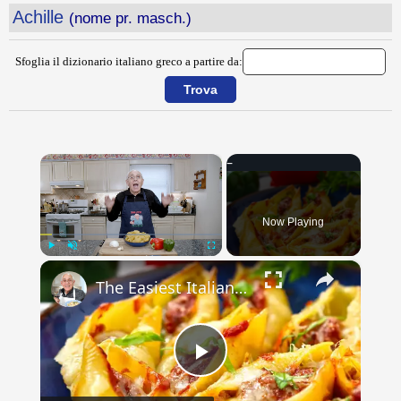
Achille
(nome pr. masch.)
Sfoglia il dizionario italiano greco a partire da:
×
Now Playing
×
Play
Unmute
Fullscreen
The Easiest Italian Stuffed Shells You’ll Ever Make (With Sausage & Peppers!)
Play