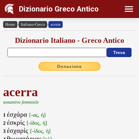
Dizionario Greco Antico
Home
›
Italiano-Greco
›
acerra
Dizionario Italiano - Greco Antico
Donazione
acerra
sostantivo femminile
ἐσχάρα
[-ας, ἡ]
1
ἐσκρίς
[-ίδος, ἡ]
2
ἐσχαρίς
[-ίδος, ἡ]
3
θυμιατήριον
[τό]