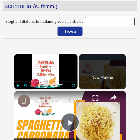
acrimonia
(s. femm.)
Sfoglia il dizionario italiano greco a partire da:
×
Now Playing
×
Play
Unmute
Fullscreen
Spaghetti Carbonara // Shelf Stable Pantry Recipe Collab // Jeni Gough
Play