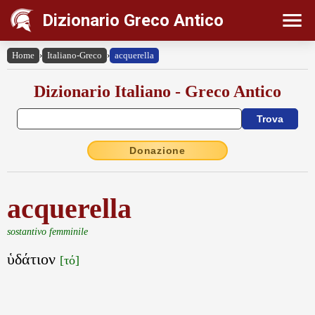
Dizionario Greco Antico
Home
›
Italiano-Greco
›
acquerella
Dizionario Italiano - Greco Antico
Donazione
acquerella
sostantivo femminile
ὑδάτιον
[τό]