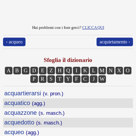
Hai problemi con i font greci?
CLICCA QUI
‹ acqueo
acquietamento ›
Sfoglia il dizionario
A
B
G
D
E
Z
H
Q
I
K
L
M
N
X
O
P
R
S
T
Y
F
C
J
W
acquartierarsi
(v. pron.)
acquatico
(agg.)
acquazzone
(s. masch.)
acquedotto
(s. masch.)
acqueo
(agg.)