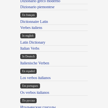
Dizionario greco moderno
Dizionario piemontese
En français
Dictionnaire Latin
Verbes italiens
In english
Latin Dictionary
Italian Verbs
In Deutsch
Italienische Verben
En español
Los verbos italianos
Em portugues
Os verbos italianos
По русски
Итальянские глаголы