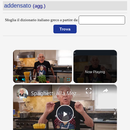
addensato
(agg.)
Sfoglia il dizionario italiano greco a partire da:
×
Now Playing
×
Play
Unmute
Fullscreen
Spaghetti alla Mezzanotte Recipe
Play