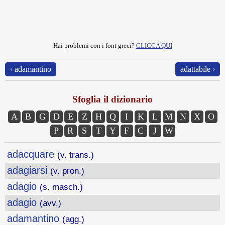
Hai problemi con i font greci?
CLICCA QUI
‹ adamantino
adattabile ›
Sfoglia il dizionario
A
B
G
D
E
Z
H
Q
I
K
L
M
N
X
O
P
R
S
T
Y
F
C
J
W
adacquare
(v. trans.)
adagiarsi
(v. pron.)
adagio
(s. masch.)
adagio
(avv.)
adamantino
(agg.)