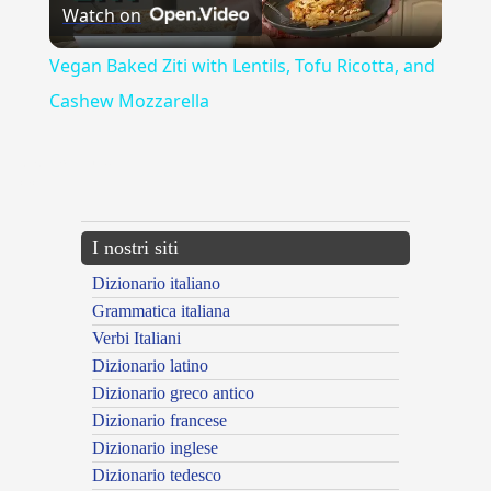
Watch on
Video
Vegan Baked Ziti with Lentils, Tofu Ricotta, and
Cashew Mozzarella
{{ID:ADULAZIONE100}}
---CACHE---
I nostri siti
Dizionario italiano
Grammatica italiana
Verbi Italiani
Dizionario latino
Dizionario greco antico
Dizionario francese
Dizionario inglese
Dizionario tedesco