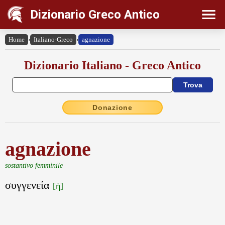
Dizionario Greco Antico
Home
›
Italiano-Greco
›
agnazione
Dizionario Italiano - Greco Antico
Donazione
agnazione
sostantivo femminile
συγγενεία
[ἡ]