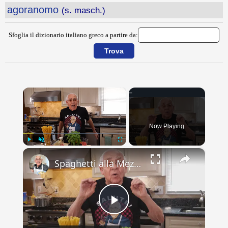
agoranomo
(s. masch.)
Sfoglia il dizionario italiano greco a partire da:
×
Now Playing
×
Play
Unmute
Fullscreen
Spaghetti alla Mezzanotte Recipe
Play