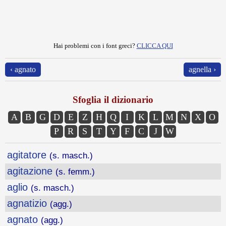
Hai problemi con i font greci?
CLICCA QUI
‹ agnato
agnella ›
Sfoglia il dizionario
A
B
G
D
E
Z
H
Q
I
K
L
M
N
X
O
P
R
S
T
Y
F
C
J
W
agitatore
(s. masch.)
agitazione
(s. femm.)
aglio
(s. masch.)
agnatizio
(agg.)
agnato
(agg.)