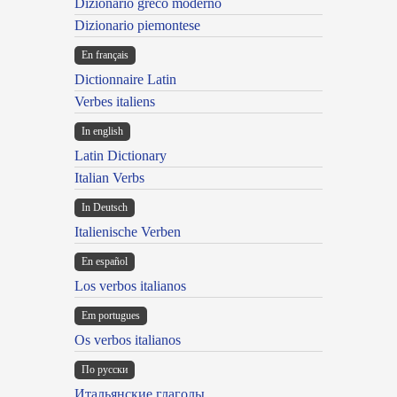
Dizionario greco moderno
Dizionario piemontese
En français
Dictionnaire Latin
Verbes italiens
In english
Latin Dictionary
Italian Verbs
In Deutsch
Italienische Verben
En español
Los verbos italianos
Em portugues
Os verbos italianos
По русски
Итальянские глаголы