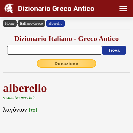
Dizionario Greco Antico
Home
›
Italiano-Greco
›
alberello
Dizionario Italiano - Greco Antico
Donazione
alberello
sostantivo maschile
λαγύνιον
[τό]