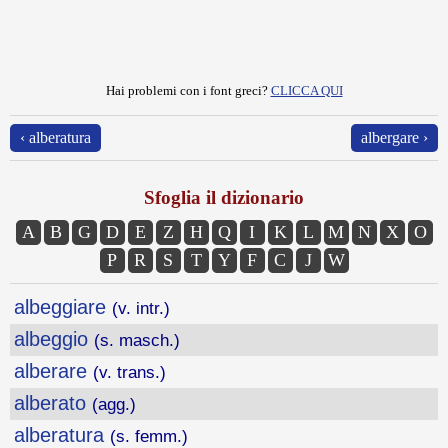
Hai problemi con i font greci?
CLICCA QUI
‹ alberatura
albergare ›
Sfoglia il dizionario
A
B
G
D
E
Z
H
Q
I
K
L
M
N
X
O
P
R
S
T
Y
F
C
J
W
albeggiare
(v. intr.)
albeggio
(s. masch.)
alberare
(v. trans.)
alberato
(agg.)
alberatura
(s. femm.)