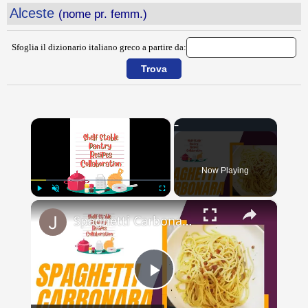
Alceste
(nome pr. femm.)
Sfoglia il dizionario italiano greco a partire da:
×
Now Playing
×
Play
Unmute
Fullscreen
Spaghetti Carbonara // Shelf Stable Pantry Recipe Collab // Jeni Gough
Play