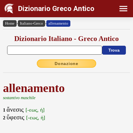
Dizionario Greco Antico
Home
›
Italiano-Greco
›
allenamento
Dizionario Italiano - Greco Antico
Donazione
allenamento
sostantivo maschile
ἄνεσις
[-εως, ἡ]
1
ὕφεσις
[-εως, ἡ]
2