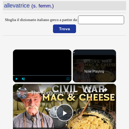
allevatrice
(s. femm.)
Sfoglia il dizionario italiano greco a partire da:
×
Now Playing
×
Play
Unmute
Fullscreen
The Forgotten Mac & Cheese That Fed Civil War Soldiers
Play