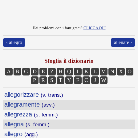
Hai problemi con i font greci?
CLICCA QUI
‹ allegro
allenare ›
Sfoglia il dizionario
A
B
G
D
E
Z
H
Q
I
K
L
M
N
X
O
P
R
S
T
Y
F
C
J
W
allegorizzare
(v. trans.)
allegramente
(avv.)
allegrezza
(s. femm.)
allegria
(s. femm.)
allegro
(agg.)