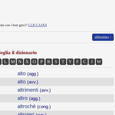
mi con i font greci?
CLICCA QUI
altissimo ›
oglia il dizionario
L
M
N
X
O
P
R
S
T
Y
F
C
J
W
alto
(agg.)
alto
(avv.)
altrimenti
(avv.)
altro
(agg.)
altroché
(cong.)
altroieri
(avv.)