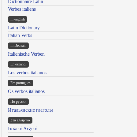
Dictionnaire Latin
Verbes italiens
In english
Latin Dictionary
Italian Verbs
In Deutsch
Italienische Verben
En español
Los verbos italianos
Em portugues
Os verbos italianos
По русски
Итальянские глаголы
Στα ελληνικά
Ιταλικό Λεξικό