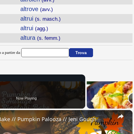
altrove
(avv.)
altrui
(s. masch.)
altrui
(agg.)
altura
(s. femm.)
 a partire da:
Now Playing
×
ake // Pumpkin Palooza // Jeni Gough