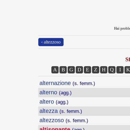
Hai proble
‹ altezzoso
Sf
A
B
G
D
E
Z
H
Q
I
K
alternazione
(s. femm.)
alterno
(agg.)
altero
(agg.)
altezza
(s. femm.)
altezzoso
(s. femm.)
altisonante
(agg.)