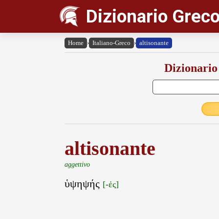
Dizionario Greco
Home
›
Italiano-Greco
›
altisonante
Dizionario
altisonante
aggettivo
ὑψηψής
[-ἐς]