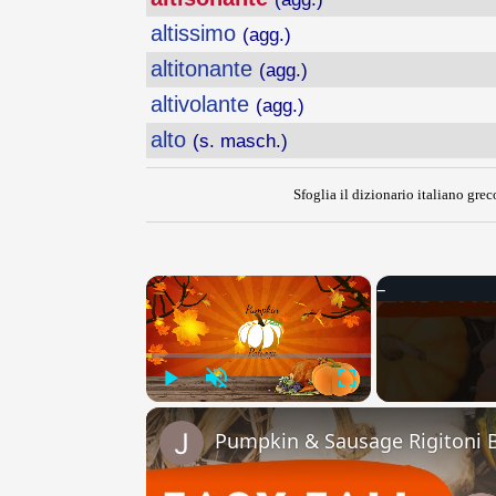
altissimo
(agg.)
altitonante
(agg.)
altivolante
(agg.)
alto
(s. masch.)
Sfoglia il dizionario italiano greco
×
Play
Unmute
Fullscreen
Pumpkin & Sausage Rigitoni B