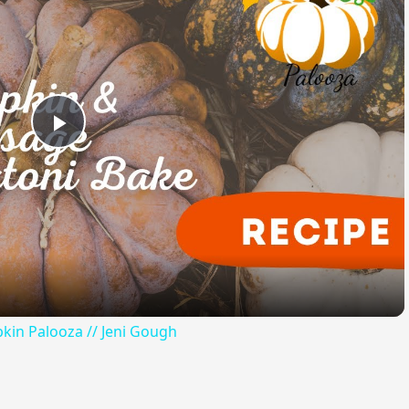
Play
Video
kin Palooza // Jeni Gough