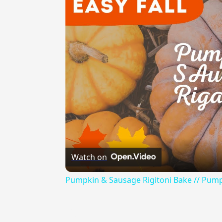
Watch on
Pumpkin & Sausage Rigitoni Bake // Pump
{{ID:ALTISONANTE100}}
---CACHE---