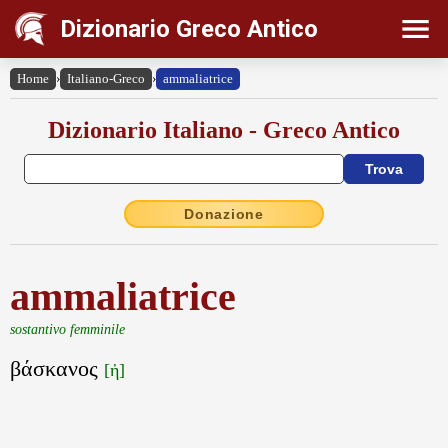
Dizionario Greco Antico
Home
›
Italiano-Greco
›
ammaliatrice
Dizionario Italiano - Greco Antico
Donazione
ammaliatrice
sostantivo femminile
βάσκανος
[ἠ]