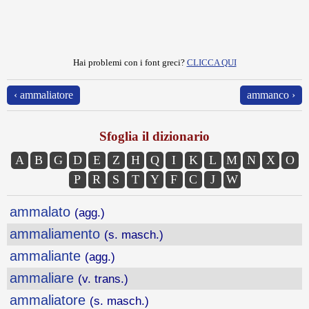
Hai problemi con i font greci?
CLICCA QUI
‹ ammaliatore
ammanco ›
Sfoglia il dizionario
A
B
G
D
E
Z
H
Q
I
K
L
M
N
X
O
P
R
S
T
Y
F
C
J
W
ammalato
(agg.)
ammaliamento
(s. masch.)
ammaliante
(agg.)
ammaliare
(v. trans.)
ammaliatore
(s. masch.)