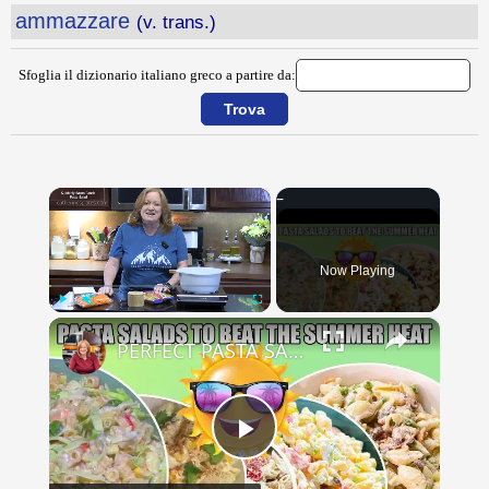
ammazzare
(v. trans.)
Sfoglia il dizionario italiano greco a partire da:
×
Now Playing
×
Play
Unmute
Fullscreen
PERFECT PASTA SALADS FOR YOUR SUMMER GET TOGETHERS
Play