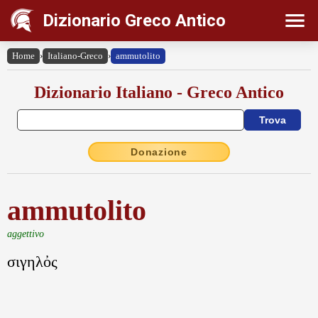
Dizionario Greco Antico
Home
›
Italiano-Greco
›
ammutolito
Dizionario Italiano - Greco Antico
Donazione
ammutolito
aggettivo
σιγηλὀς