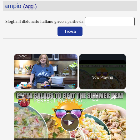
ampio
(agg.)
Sfoglia il dizionario italiano greco a partire da:
×
Now Playing
×
Play
Unmute
Fullscreen
PERFECT PASTA SALADS FOR YOUR SUMMER GET TOGETHERS
Play