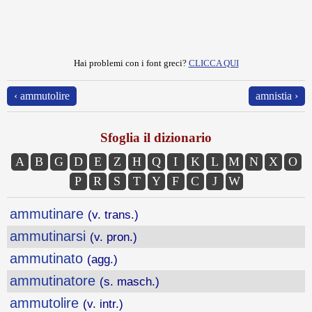
Hai problemi con i font greci?
CLICCA QUI
‹ ammutolire
amnistia ›
Sfoglia il dizionario
A
B
G
D
E
Z
H
Q
I
K
L
M
N
X
O
P
R
S
T
Y
F
C
J
W
ammutinare
(v. trans.)
ammutinarsi
(v. pron.)
ammutinato
(agg.)
ammutinatore
(s. masch.)
ammutolire
(v. intr.)