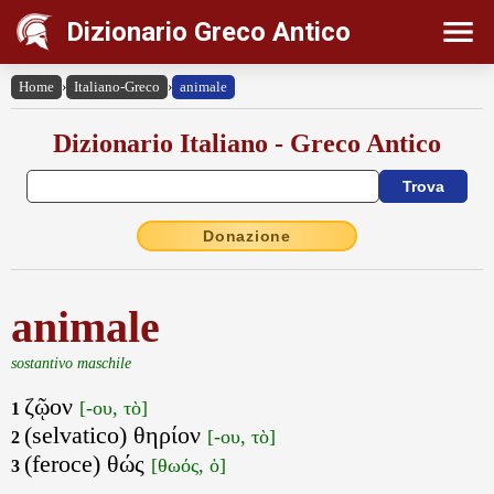
Dizionario Greco Antico
Home
›
Italiano-Greco
›
animale
Dizionario Italiano - Greco Antico
Donazione
animale
sostantivo maschile
ζῷον
[-ου, τὸ]
1
(selvatico) θηρίον
[-ου, τὸ]
2
(feroce) θώς
[θωός, ὁ]
3