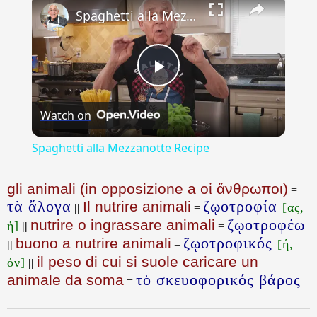
Spaghetti alla Mezzanotte Recipe
Play
Watch on
Video
Spaghetti alla Mezzanotte Recipe
gli animali (in opposizione a οἱ ἄνθρωποι)
=
τὰ ἄλογα
ζῳοτροφία
Il nutrire animali
[ας,
||
=
ζῳοτροφέω
nutrire o ingrassare animali
ἡ]
||
=
ζῳοτροφικός
buono a nutrire animali
[ή,
||
=
il peso di cui si suole caricare un
όν]
||
τὸ σκευοφορικός βάρος
animale da soma
=