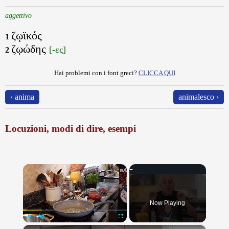
aggettivo
ζῳϊκός
1
ζῳώδης
[-ες]
2
Hai problemi con i font greci?
CLICCA QUI
‹ anima
animalesco ›
Locuzioni, modi di dire, esempi
×
Now Playing
×
Play
Unmute
Fullscreen