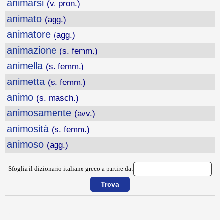
animarsi
(v. pron.)
animato
(agg.)
animatore
(agg.)
animazione
(s. femm.)
animella
(s. femm.)
animetta
(s. femm.)
animo
(s. masch.)
animosamente
(avv.)
animosità
(s. femm.)
animoso
(agg.)
Sfoglia il dizionario italiano greco a partire da:
{{ID:ANIMALE100}}
---CACHE---