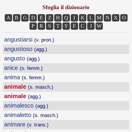
Sfoglia il dizionario
A
B
G
D
E
Z
H
Q
I
K
L
M
N
X
O
P
R
S
T
Y
F
C
J
W
angustiarsi
(v. pron.)
angustioso
(agg.)
angusto
(agg.)
anice
(s. femm.)
anima
(s. femm.)
animale
(s. masch.)
animale
(agg.)
animalesco
(agg.)
animaletto
(s. masch.)
animare
(v. trans.)