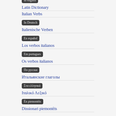
In english
Latin Dictionary
Italian Verbs
In Deutsch
Italienische Verben
En español
Los verbos italianos
Em portugues
Os verbos italianos
По русски
Итальянские глаголы
Στα ελληνικά
Ιταλικό Λεξικό
Ën piemontèis
Dissionari piemontèis