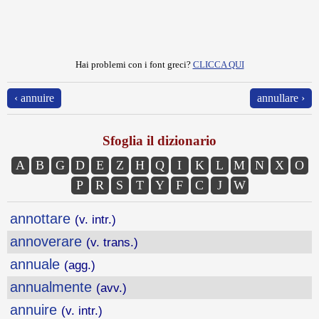
Hai problemi con i font greci?
CLICCA QUI
‹ annuire
annullare ›
Sfoglia il dizionario
A
B
G
D
E
Z
H
Q
I
K
L
M
N
X
O
P
R
S
T
Y
F
C
J
W
annottare
(v. intr.)
annoverare
(v. trans.)
annuale
(agg.)
annualmente
(avv.)
annuire
(v. intr.)