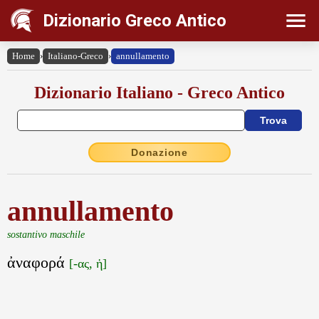
Dizionario Greco Antico
Home
›
Italiano-Greco
›
annullamento
Dizionario Italiano - Greco Antico
Donazione
annullamento
sostantivo maschile
ἀναφορά
[-ας, ἡ]