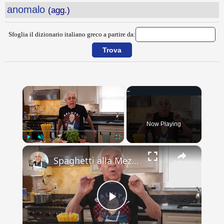
anomalo
(agg.)
Sfoglia il dizionario italiano greco a partire da:
×
Now Playing
×
Play
Unmute
Fullscreen
Spaghetti alla Mezzanotte Recipe
Play