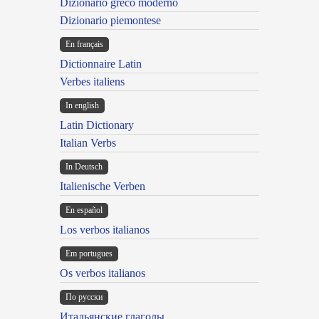
Dizionario greco moderno
Dizionario piemontese
En français
Dictionnaire Latin
Verbes italiens
In english
Latin Dictionary
Italian Verbs
In Deutsch
Italienische Verben
En español
Los verbos italianos
Em portugues
Os verbos italianos
По русски
Итальянские глаголы