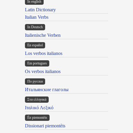
In english
Latin Dictionary
Italian Verbs
In Deutsch
Italienische Verben
En español
Los verbos italianos
Em portugues
Os verbos italianos
По русски
Итальянские глаголы
Στα ελληνικά
Ιταλικό Λεξικό
Ën piemontèis
Dissionari piemontèis