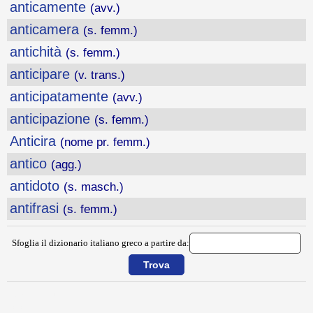
anticamente
(avv.)
anticamera
(s. femm.)
antichità
(s. femm.)
anticipare
(v. trans.)
anticipatamente
(avv.)
anticipazione
(s. femm.)
Anticira
(nome pr. femm.)
antico
(agg.)
antidoto
(s. masch.)
antifrasi
(s. femm.)
Sfoglia il dizionario italiano greco a partire da:
{{ID:ANTERIORE100}}
---CACHE---