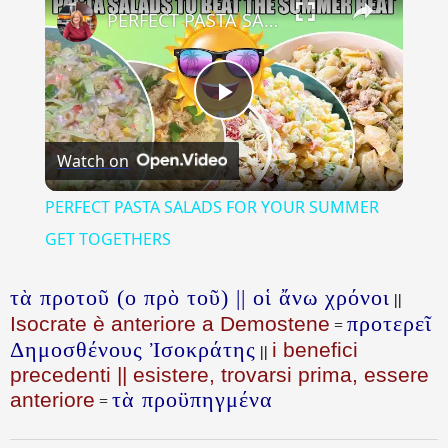
PERFECT PASTA SALADS FOR YOUR SUMMER GET TOGETHERS
Play
Watch on
Video
PERFECT PASTA SALADS FOR YOUR SUMMER
GET TOGETHERS
τὰ προτοῦ (o πρὸ τοῦ) || οἱ ἄνω χρόνοι
||
προτερεῖ
Isocrate è anteriore a Demostene
=
Δημοσθένους Ἰσοκράτης
i benefici
||
precedenti || esistere, trovarsi prima, essere
τὰ προϋπηγμένα
anteriore
=