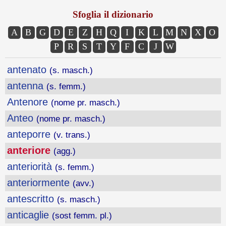
Sfoglia il dizionario
A
B
G
D
E
Z
H
Q
I
K
L
M
N
X
O
P
R
S
T
Y
F
C
J
W
antenato
(s. masch.)
antenna
(s. femm.)
Antenore
(nome pr. masch.)
Anteo
(nome pr. masch.)
anteporre
(v. trans.)
anteriore
(agg.)
anteriorità
(s. femm.)
anteriormente
(avv.)
antescritto
(s. masch.)
anticaglie
(sost femm. pl.)