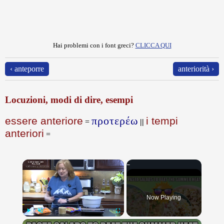
Hai problemi con i font greci?
CLICCA QUI
‹ anteporre
anteriorità ›
Locuzioni, modi di dire, esempi
προτερέω
essere anteriore
i tempi
=
||
anteriori
=
×
Now Playing
×
Play
Unmute
Fullscreen