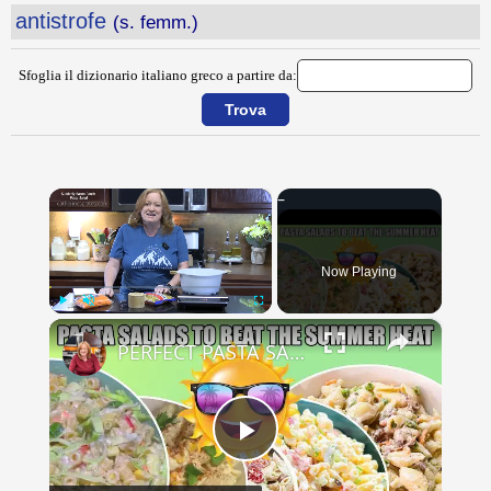
antistrofe
(s. femm.)
Sfoglia il dizionario italiano greco a partire da:
×
Now Playing
×
Play
Unmute
Fullscreen
PERFECT PASTA SALADS FOR YOUR SUMMER GET TOGETHERS
Play