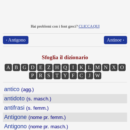
Hai problemi con i font greci?
CLICCA QUI
‹ Antigono
Antinoe ›
Sfoglia il dizionario
A
B
G
D
E
Z
H
Q
I
K
L
M
N
X
O
P
R
S
T
Y
F
C
J
W
antico
(agg.)
antidoto
(s. masch.)
antifrasi
(s. femm.)
Antigone
(nome pr. femm.)
Antigono
(nome pr. masch.)