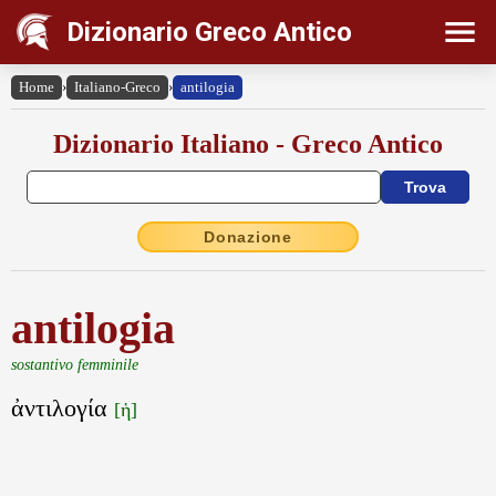
Dizionario Greco Antico
Home
›
Italiano-Greco
›
antilogia
Dizionario Italiano - Greco Antico
Donazione
antilogia
sostantivo femminile
ἀντιλογία
[ἡ]