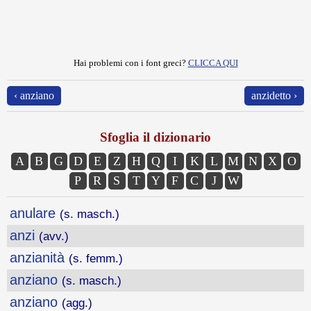
Hai problemi con i font greci?
CLICCA QUI
‹ anziano
anzidetto ›
Sfoglia il dizionario
A
B
G
D
E
Z
H
Q
I
K
L
M
N
X
O
P
R
S
T
Y
F
C
J
W
anulare
(s. masch.)
anzi
(avv.)
anzianità
(s. femm.)
anziano
(s. masch.)
anziano
(agg.)