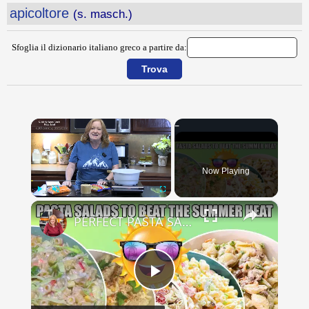
apicoltore
(s. masch.)
Sfoglia il dizionario italiano greco a partire da:
×
Now Playing
×
Play
Unmute
Fullscreen
PERFECT PASTA SALADS FOR YOUR SUMMER GET TOGETHERS
Play