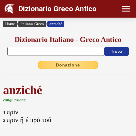
Dizionario Greco Antico
Home
›
Italiano-Greco
›
anziché
Dizionario Italiano - Greco Antico
Donazione
anziché
congiunzione
πρὶν
1
πρὶν ἤ έ πρὸ τοῦ
2