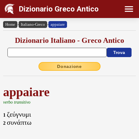
Dizionario Greco Antico
Home
›
Italiano-Greco
›
appaiare
Dizionario Italiano - Greco Antico
Donazione
appaiare
verbo transitivo
ζεύγνυμι
1
συνάπτω
2