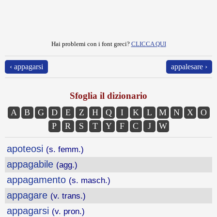
Hai problemi con i font greci?
CLICCA QUI
‹ appagarsi
appalesare ›
Sfoglia il dizionario
A
B
G
D
E
Z
H
Q
I
K
L
M
N
X
O
P
R
S
T
Y
F
C
J
W
apoteosi
(s. femm.)
appagabile
(agg.)
appagamento
(s. masch.)
appagare
(v. trans.)
appagarsi
(v. pron.)