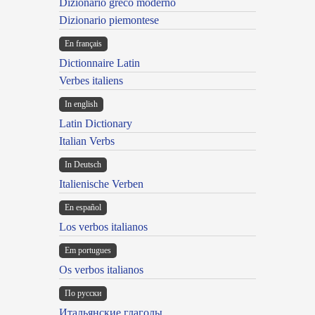
Dizionario greco moderno
Dizionario piemontese
En français
Dictionnaire Latin
Verbes italiens
In english
Latin Dictionary
Italian Verbs
In Deutsch
Italienische Verben
En español
Los verbos italianos
Em portugues
Os verbos italianos
По русски
Итальянские глаголы