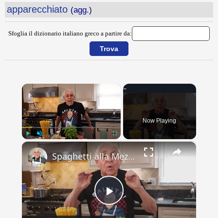
apparecchiato
(agg.)
Sfoglia il dizionario italiano greco a partire da:
×
Now Playing
×
Play
Unmute
Fullscreen
Spaghetti alla Mezzanotte Recipe
Play