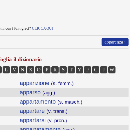
mi con i font greci?
CLICCA QUI
apparenza ›
oglia il dizionario
L
M
N
X
O
P
R
S
T
Y
F
C
J
W
apparizione
(s. femm.)
apparso
(agg.)
appartamento
(s. masch.)
appartare
(v. trans.)
appartarsi
(v. pron.)
appartatamente
(avv.)