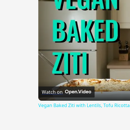
Watch on
Vegan Baked Ziti with Lentils, Tofu Ricot
{{ID:APPARENTEMENTE100}}
---CACHE---