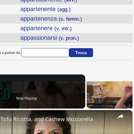
appartenente
(agg.)
appartenenza
(s. femm.)
appartenere
(v. intr.)
appassionarsi
(v. pron.)
 a partire da:
Now Playing
×
, Tofu Ricotta, and Cashew Mozzarella