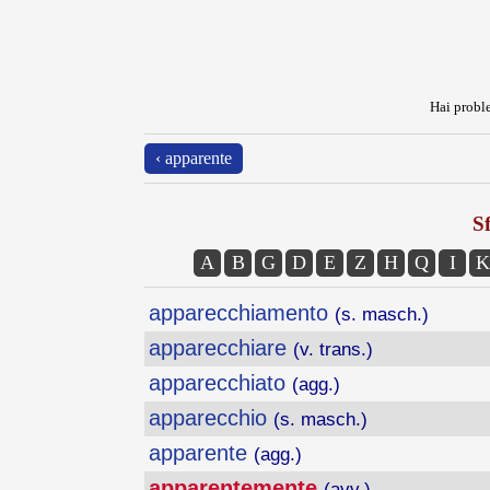
Hai proble
‹ apparente
Sf
A
B
G
D
E
Z
H
Q
I
K
apparecchiamento
(s. masch.)
apparecchiare
(v. trans.)
apparecchiato
(agg.)
apparecchio
(s. masch.)
apparente
(agg.)
apparentemente
(avv.)