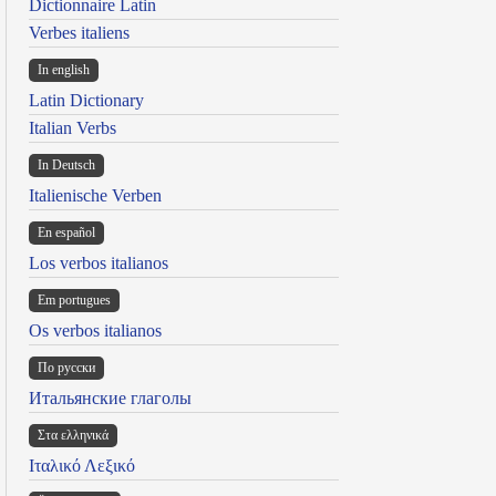
Dictionnaire Latin
Verbes italiens
In english
Latin Dictionary
Italian Verbs
In Deutsch
Italienische Verben
En español
Los verbos italianos
Em portugues
Os verbos italianos
По русски
Итальянские глаголы
Στα ελληνικά
Ιταλικό Λεξικό