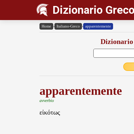
Dizionario Greco
Home
›
Italiano-Greco
›
apparentemente
Dizionario
apparentemente
avverbio
εἰκότως