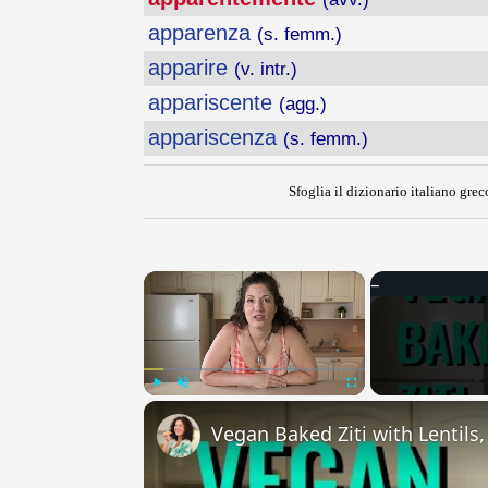
apparenza
(s. femm.)
apparire
(v. intr.)
appariscente
(agg.)
appariscenza
(s. femm.)
Sfoglia il dizionario italiano greco
×
Play
Unmute
Fullscreen
Vegan Baked Ziti with Lentils