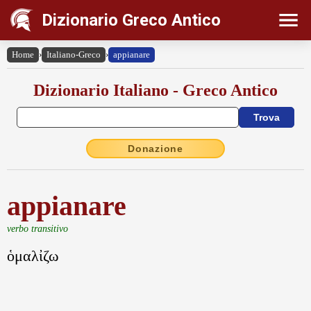
Dizionario Greco Antico
Home
›
Italiano-Greco
›
appianare
Dizionario Italiano - Greco Antico
Donazione
appianare
verbo transitivo
ὁμαλἰζω