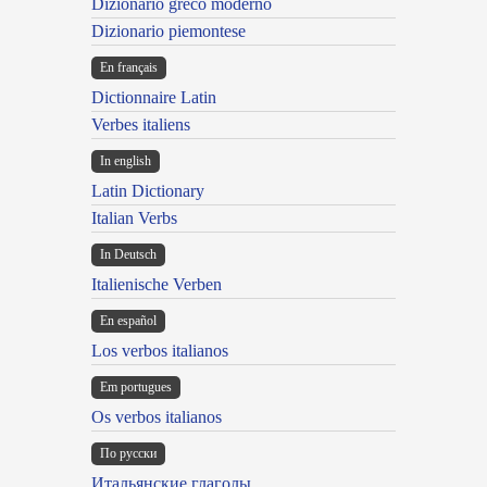
Dizionario greco moderno
Dizionario piemontese
En français
Dictionnaire Latin
Verbes italiens
In english
Latin Dictionary
Italian Verbs
In Deutsch
Italienische Verben
En español
Los verbos italianos
Em portugues
Os verbos italianos
По русски
Итальянские глаголы