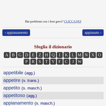
Hai problemi con i font greci?
CLICCA QUI
‹ appianamento
appianato ›
Sfoglia il dizionario
A
B
G
D
E
Z
H
Q
I
K
L
M
N
X
O
P
R
S
T
Y
F
C
J
W
appetibile
(agg.)
appetire
(v. trans.)
appetito
(s. masch.)
appetitoso
(agg.)
appianamento
(s. masch.)