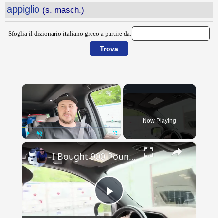
appiglio
(s. masch.)
Sfoglia il dizionario italiano greco a partire da:
×
Now Playing
×
Play
Unmute
Fullscreen
I Bought 900 Pounds of Survival Food! Vlog
Play