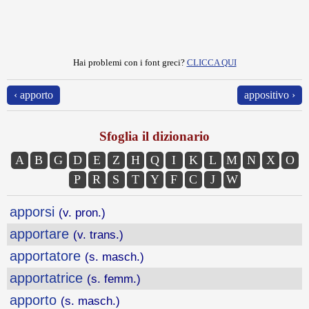
Hai problemi con i font greci?
CLICCA QUI
‹ apporto
appositivo ›
Sfoglia il dizionario
A
B
G
D
E
Z
H
Q
I
K
L
M
N
X
O
P
R
S
T
Y
F
C
J
W
apporsi
(v. pron.)
apportare
(v. trans.)
apportatore
(s. masch.)
apportatrice
(s. femm.)
apporto
(s. masch.)