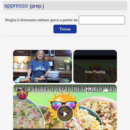
appresso
(prep.)
Sfoglia il dizionario italiano greco a partire da:
×
Now Playing
×
Play
Unmute
Fullscreen
PERFECT PASTA SALADS FOR YOUR SUMMER GET TOGETHERS
Play