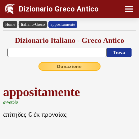
Dizionario Greco Antico
Home
›
Italiano-Greco
›
appositamente
Dizionario Italiano - Greco Antico
Donazione
appositamente
avverbio
ἐπίτηδες € ἐκ προνοίας