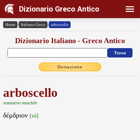
Dizionario Greco Antico
Home
›
Italiano-Greco
›
arboscello
Dizionario Italiano - Greco Antico
Donazione
arboscello
sostantivo maschile
δέμδριον
[τό]