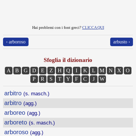
Hai problemi con i font greci?
CLICCA QUI
‹ arboroso
arbusto ›
Sfoglia il dizionario
A
B
G
D
E
Z
H
Q
I
K
L
M
N
X
O
P
R
S
T
Y
F
C
J
W
arbitro
(s. masch.)
arbitro
(agg.)
arboreo
(agg.)
arboreto
(s. masch.)
arboroso
(agg.)