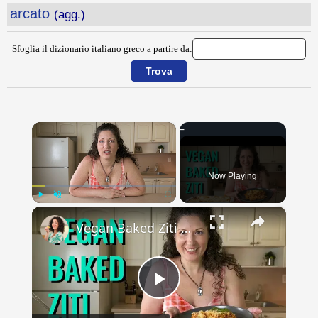
arcato
(agg.)
Sfoglia il dizionario italiano greco a partire da:
×
Now Playing
×
Play
Unmute
Fullscreen
Vegan Baked Ziti with Lentils, Tofu Ricotta, and Cashew Mozzarella
Play