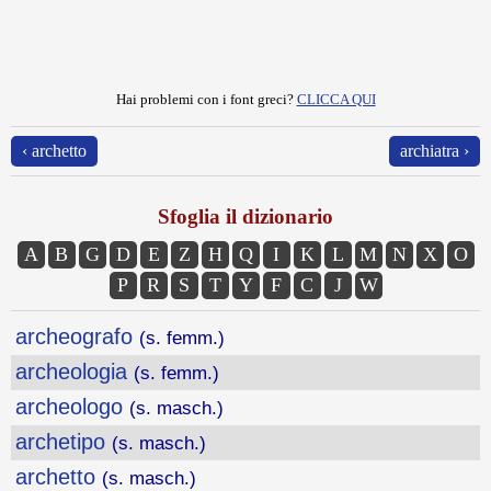
Hai problemi con i font greci?
CLICCA QUI
‹ archetto
archiatra ›
Sfoglia il dizionario
A
B
G
D
E
Z
H
Q
I
K
L
M
N
X
O
P
R
S
T
Y
F
C
J
W
archeografo
(s. femm.)
archeologia
(s. femm.)
archeologo
(s. masch.)
archetipo
(s. masch.)
archetto
(s. masch.)