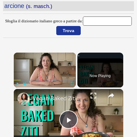
arcione
(s. masch.)
Sfoglia il dizionario italiano greco a partire da:
×
Now Playing
×
Play
Unmute
Fullscreen
Vegan Baked Ziti with Lentils, Tofu Ricotta, and Cashew Mozzarella
Play