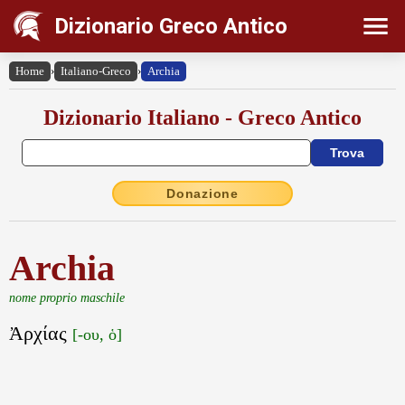
Dizionario Greco Antico
Home
›
Italiano-Greco
›
Archia
Dizionario Italiano - Greco Antico
Donazione
Archia
nome proprio maschile
Ἀρχίας
[-ου, ὁ]