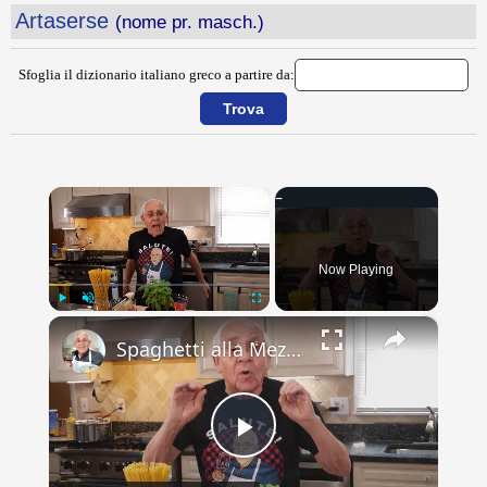
Artaserse
(nome pr. masch.)
Sfoglia il dizionario italiano greco a partire da:
×
Now Playing
×
Play
Unmute
Fullscreen
Spaghetti alla Mezzanotte Recipe
Play