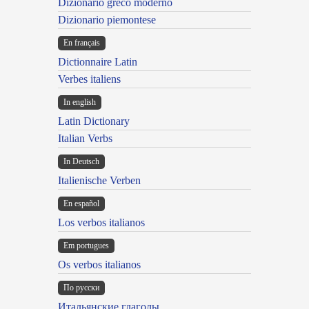
Dizionario greco moderno
Dizionario piemontese
En français
Dictionnaire Latin
Verbes italiens
In english
Latin Dictionary
Italian Verbs
In Deutsch
Italienische Verben
En español
Los verbos italianos
Em portugues
Os verbos italianos
По русски
Итальянские глаголы