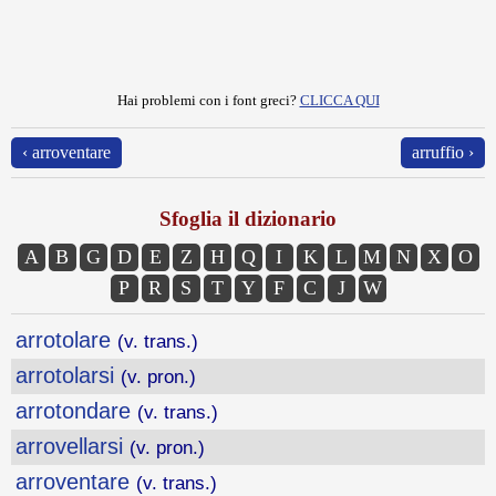
Hai problemi con i font greci?
CLICCA QUI
‹ arroventare
arruffio ›
Sfoglia il dizionario
A
B
G
D
E
Z
H
Q
I
K
L
M
N
X
O
P
R
S
T
Y
F
C
J
W
arrotolare
(v. trans.)
arrotolarsi
(v. pron.)
arrotondare
(v. trans.)
arrovellarsi
(v. pron.)
arroventare
(v. trans.)