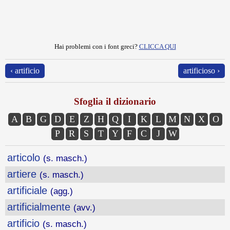
Hai problemi con i font greci?
CLICCA QUI
‹ artificio
artificioso ›
Sfoglia il dizionario
A
B
G
D
E
Z
H
Q
I
K
L
M
N
X
O
P
R
S
T
Y
F
C
J
W
articolo
(s. masch.)
artiere
(s. masch.)
artificiale
(agg.)
artificialmente
(avv.)
artificio
(s. masch.)