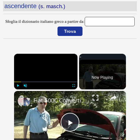
ascendente
(s. masch.)
Sfoglia il dizionario italiano greco a partire da:
×
Now Playing
×
Play
Unmute
Fullscreen
Fiat 500C Convertible review, from when it was new to the USA
Play