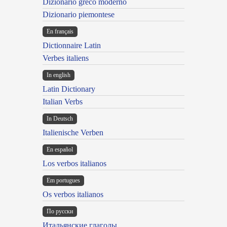
Dizionario greco moderno
Dizionario piemontese
En français
Dictionnaire Latin
Verbes italiens
In english
Latin Dictionary
Italian Verbs
In Deutsch
Italienische Verben
En español
Los verbos italianos
Em portugues
Os verbos italianos
По русски
Итальянские глаголы