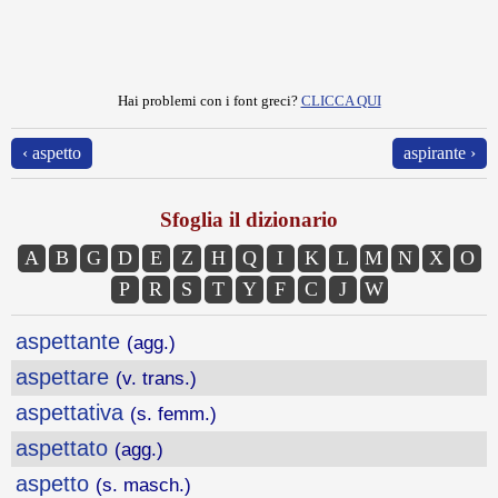
Hai problemi con i font greci?
CLICCA QUI
‹ aspetto
aspirante ›
Sfoglia il dizionario
A
B
G
D
E
Z
H
Q
I
K
L
M
N
X
O
P
R
S
T
Y
F
C
J
W
aspettante
(agg.)
aspettare
(v. trans.)
aspettativa
(s. femm.)
aspettato
(agg.)
aspetto
(s. masch.)