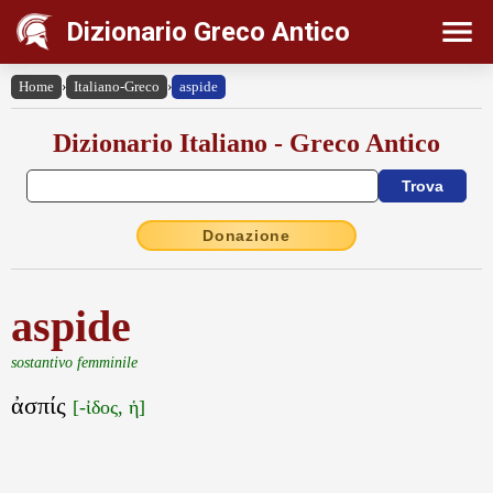
Dizionario Greco Antico
Home
›
Italiano-Greco
›
aspide
Dizionario Italiano - Greco Antico
Donazione
aspide
sostantivo femminile
ἀσπίς
[-ἰδος, ἡ]