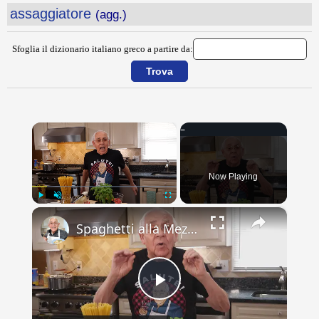
assaggiatore
(agg.)
Sfoglia il dizionario italiano greco a partire da:
×
Now Playing
×
Play
Unmute
Fullscreen
Spaghetti alla Mezzanotte Recipe
Play