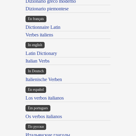
Dizionario greco moderno
Dizionario piemontese
En français
Dictionnaire Latin
Verbes italiens
In english
Latin Dictionary
Italian Verbs
In Deutsch
Italienische Verben
En español
Los verbos italianos
Em portugues
Os verbos italianos
По русски
Итальянские глаголы