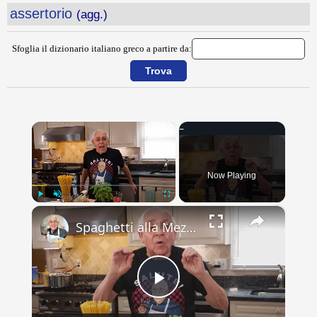
assertorio
(agg.)
Sfoglia il dizionario italiano greco a partire da:
×
Now Playing
×
Play
Unmute
Fullscreen
Spaghetti alla Mezzanotte Recipe
Play