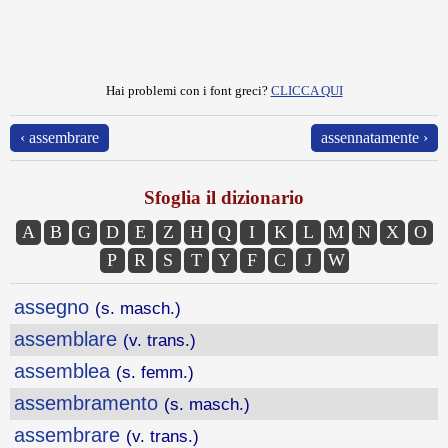
Hai problemi con i font greci?
CLICCA QUI
‹ assembrare
assennatamente ›
Sfoglia il dizionario
A
B
G
D
E
Z
H
Q
I
K
L
M
N
X
O
P
R
S
T
Y
F
C
J
W
assegno
(s. masch.)
assemblare
(v. trans.)
assemblea
(s. femm.)
assembramento
(s. masch.)
assembrare
(v. trans.)