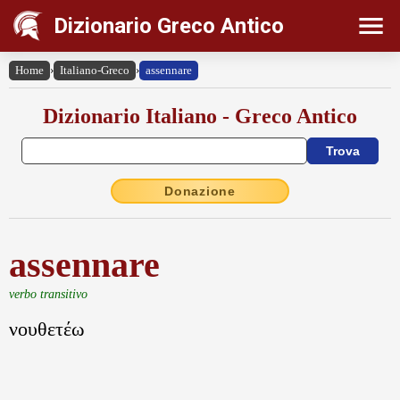
Dizionario Greco Antico
Home
›
Italiano-Greco
›
assennare
Dizionario Italiano - Greco Antico
Donazione
assennare
verbo transitivo
νουθετέω