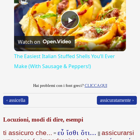
Play
Watch on
Video
The Easiest Italian Stuffed Shells You’ll Ever
Make (With Sausage & Peppers!)
Hai problemi con i font greci?
CLICCA QUI
‹ assicella
assicuratamente ›
Locuzioni, modi di dire, esempi
εὖ ἴσθι ὅτι...
ti assicuro che...
assicurarsi
=
||