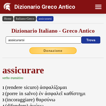
Dizionario Greco Antico
Home
›
Italiano-Greco
›
assicurarsi
Dizionario Italiano - Greco Antico
Donazione
assicurare
verbo transitivo
(rendere sicuro) ἀσφαλίζομαι
1
(porre in salvo) ἐν ἀσφαλεῖ καθίστημι
2
(incoraggiare) θαρσύνω
3
(difendere) ἀμύνω