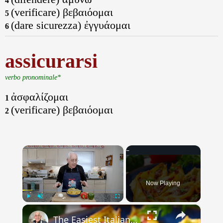
4
(verificare) βεβαιόομαι
5
(dare sicurezza) ἐγγυάομαι
6
assicurarsi
verbo pronominale*
ἀσφαλίζομαι
1
(verificare) βεβαιόομαι
2
×
Now Playing
×
Play
Unmute
Fullscreen
The Easiest Italian Stuffed Shells You’ll Ever Make (With Sausage & Peppers!)