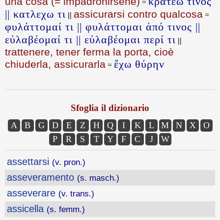
κρατέω τινός
una cosa (= impadronirsene)
=
|| κατλεχω τι
assicurarsi contro qualcosa
||
=
φυλάττομαί τι || φυλάττομαι ἀπό τινος ||
εὐλαβέομαί τι || εὐλαβέομαι περί τι
||
trattenere, tener ferma la porta, cioè
ἔχω θύρην
chiuderla, assicurarla
=
Sfoglia il dizionario
A
B
G
D
E
Z
H
Q
I
K
L
M
N
X
O
P
R
S
T
Y
F
C
J
W
assettarsi
(v. pron.)
asseveramento
(s. masch.)
asseverare
(v. trans.)
assicella
(s. femm.)