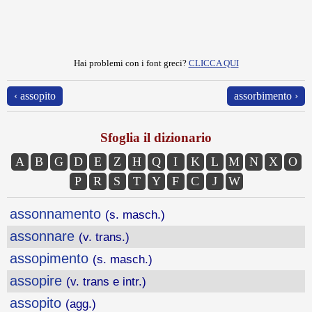
Hai problemi con i font greci?
CLICCA QUI
‹ assopito
assorbimento ›
Sfoglia il dizionario
A
B
G
D
E
Z
H
Q
I
K
L
M
N
X
O
P
R
S
T
Y
F
C
J
W
assonnamento
(s. masch.)
assonnare
(v. trans.)
assopimento
(s. masch.)
assopire
(v. trans e intr.)
assopito
(agg.)