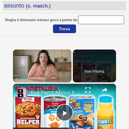
assunto
(s. masch.)
Sfoglia il dizionario italiano greco a partire da:
×
Now Playing
×
Play
Unmute
Fullscreen
Fun Facts About Your Favorite 90s Foods
Play