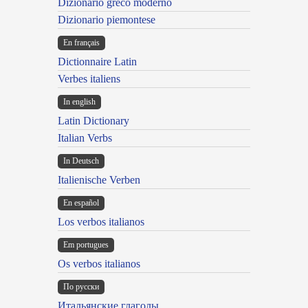
Dizionario greco moderno
Dizionario piemontese
En français
Dictionnaire Latin
Verbes italiens
In english
Latin Dictionary
Italian Verbs
In Deutsch
Italienische Verben
En español
Los verbos italianos
Em portugues
Os verbos italianos
По русски
Итальянские глаголы