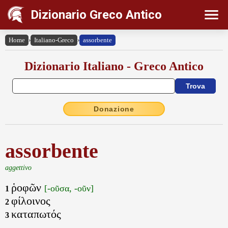
Dizionario Greco Antico
Home
›
Italiano-Greco
›
assorbente
Dizionario Italiano - Greco Antico
Donazione
assorbente
aggettivo
ῥοφῶν
[-οῦσα, -οῦν]
1
φίλοινος
2
καταπωτός
3