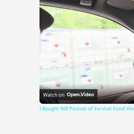
Watch on
I Bought 900 Pounds of Survival Food! Vl
{{ID:ASSURGERE100}}
---CACHE---