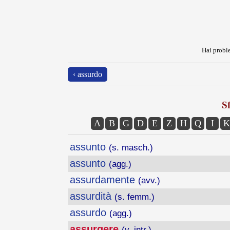
Hai proble
‹ assurdo
Sf
A
B
G
D
E
Z
H
Q
I
K
assunto
(s. masch.)
assunto
(agg.)
assurdamente
(avv.)
assurdità
(s. femm.)
assurdo
(agg.)
assurgere
(v. intr.)