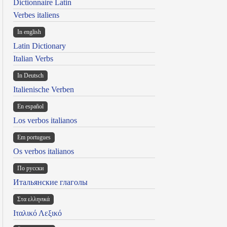
Dictionnaire Latin
Verbes italiens
In english
Latin Dictionary
Italian Verbs
In Deutsch
Italienische Verben
En español
Los verbos italianos
Em portugues
Os verbos italianos
По русски
Итальянские глаголы
Στα ελληνικά
Ιταλικό Λεξικό