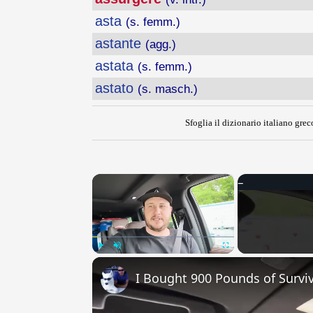
asta
(s. femm.)
astante
(agg.)
astata
(s. femm.)
astato
(s. masch.)
Sfoglia il dizionario italiano greco
×
Play
Unmute
Fullscreen
I Bought 900 Pounds of Surviv