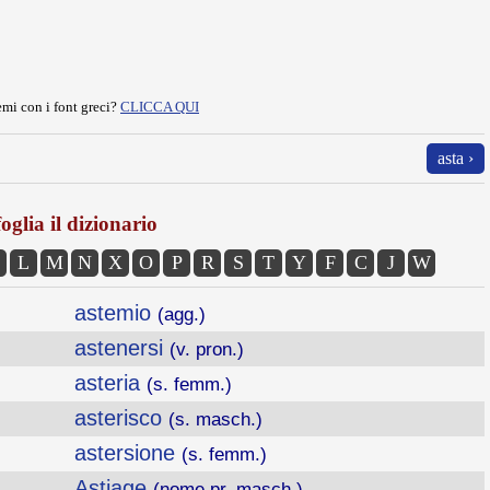
mi con i font greci?
CLICCA QUI
asta ›
oglia il dizionario
L
M
N
X
O
P
R
S
T
Y
F
C
J
W
astemio
(agg.)
astenersi
(v. pron.)
asteria
(s. femm.)
asterisco
(s. masch.)
astersione
(s. femm.)
Astiage
(nome pr. masch.)