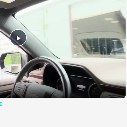
Play
Video
og