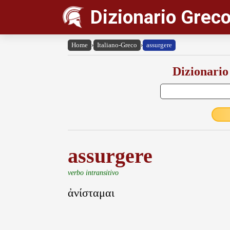
Dizionario Greco
Home
›
Italiano-Greco
›
assurgere
Dizionario
assurgere
verbo intransitivo
ἀνίσταμαι