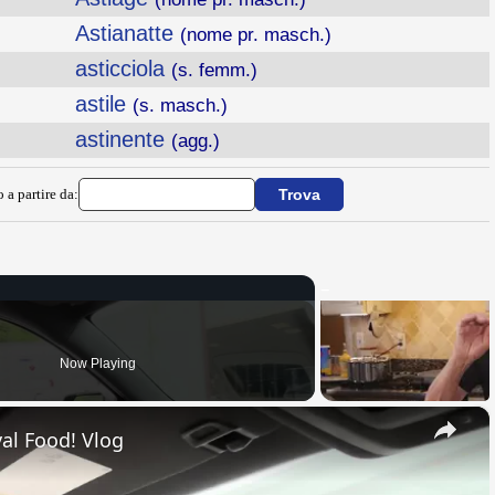
Astianatte
(nome pr. masch.)
asticciola
(s. femm.)
astile
(s. masch.)
astinente
(agg.)
 a partire da:
Now Playing
×
al Food! Vlog