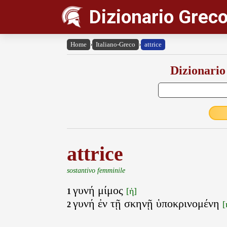
Dizionario Greco
Home
›
Italiano-Greco
›
attrice
Dizionario
attrice
sostantivo femminile
γυνή μίμος
[ἡ]
1
γυνή ἐν τῇ σκηνῇ ὑποκρινομένη
[
2