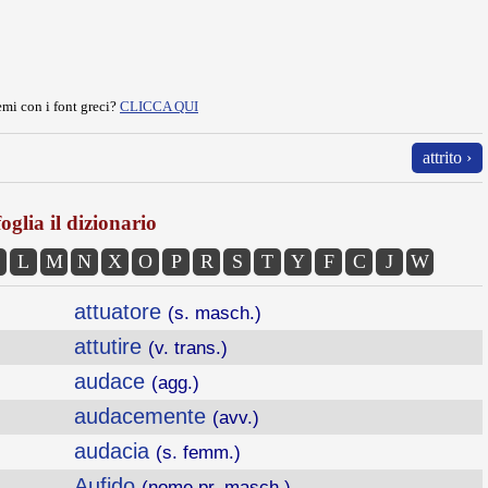
mi con i font greci?
CLICCA QUI
attrito ›
oglia il dizionario
L
M
N
X
O
P
R
S
T
Y
F
C
J
W
attuatore
(s. masch.)
attutire
(v. trans.)
audace
(agg.)
audacemente
(avv.)
audacia
(s. femm.)
Aufido
(nome pr. masch.)