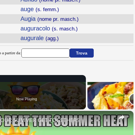
auge
(s. femm.)
Augia
(nome pr. masch.)
auguracolo
(s. masch.)
augurale
(agg.)
 a partire da:
Now Playing
×
 YOUR SUMMER GET TOGETHERS