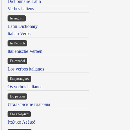
Dictionnaire Latin
Verbes italiens
In english
Latin Dictionary
Italian Verbs
In Deutsch
Italienische Verben
En español
Los verbos italianos
Em portugues
Os verbos italianos
По русски
Итальянские глаголы
Στα ελληνικά
Ιταλικό Λεξικό