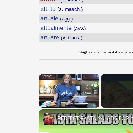
attrito
(s. masch.)
attuale
(agg.)
attualmente
(avv.)
attuare
(v. trans.)
Sfoglia il dizionario italiano greco
×
Play
Unmute
Fullscreen
PERFECT PASTA SALADS FOR