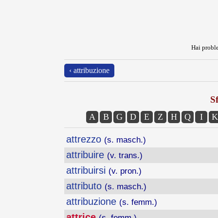
Hai proble
‹ attribuzione
Sf
A
B
G
D
E
Z
H
Q
I
K
attrezzo
(s. masch.)
attribuire
(v. trans.)
attribuirsi
(v. pron.)
attributo
(s. masch.)
attribuzione
(s. femm.)
attrice
(s. femm.)