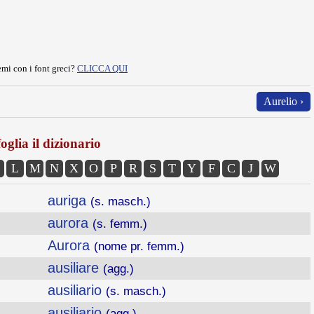
mi con i font greci?
CLICCA QUI
Aurelio ›
oglia il dizionario
L
M
N
X
O
P
R
S
T
Y
F
C
J
W
auriga
(s. masch.)
aurora
(s. femm.)
Aurora
(nome pr. femm.)
ausiliare
(agg.)
ausiliario
(s. masch.)
ausiliario
(agg.)