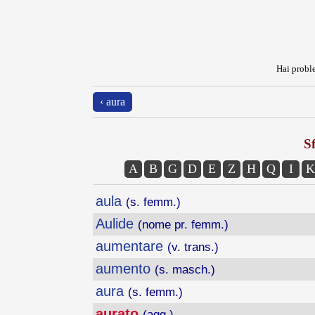
Hai proble
‹ aura
Sf
A
B
G
D
E
Z
H
Q
I
K
aula
(s. femm.)
Aulide
(nome pr. femm.)
aumentare
(v. trans.)
aumento
(s. masch.)
aura
(s. femm.)
aurato
(agg.)