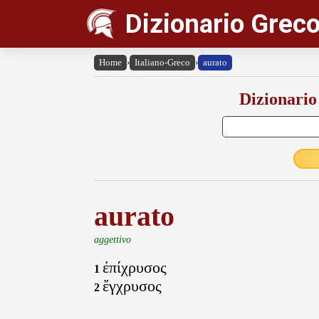
Dizionario Greco
Home
›
Italiano-Greco
›
aurato
Dizionario
aurato
aggettivo
ἐπίχρυσος
1
ἔγχρυσος
2