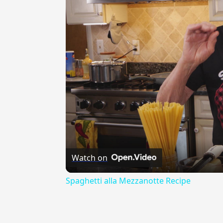
Watch on
Spaghetti alla Mezzanotte Recipe
{{ID:AURATO100}}
---CACHE---