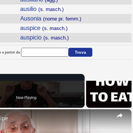
ausilio
(s. masch.)
Ausonia
(nome pr. femm.)
auspice
(s. masch.)
auspicio
(s. masch.)
 a partire da:
Now Playing
×
cipe