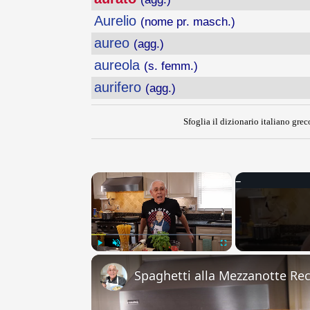
Aurelio
(nome pr. masch.)
aureo
(agg.)
aureola
(s. femm.)
aurifero
(agg.)
Sfoglia il dizionario italiano greco
×
Play
Unmute
Fullscreen
Spaghetti alla Mezzanotte Re