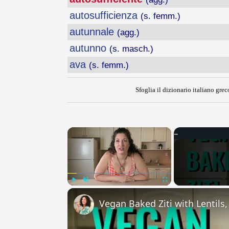
autosufficienza
(s. femm.)
autunnale
(agg.)
autunno
(s. masch.)
ava
(s. femm.)
Sfoglia il dizionario italiano greco
×
Play
Unmute
Fullscreen
Vegan Baked Ziti with Lentils