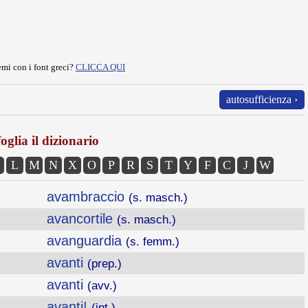
mi con i font greci?
CLICCA QUI
autosufficienza ›
oglia il dizionario
L
M
N
X
O
P
R
S
T
Y
F
C
J
W
avambraccio
(s. masch.)
avancortile
(s. masch.)
avanguardia
(s. femm.)
avanti
(prep.)
avanti
(avv.)
avanti!
(int.)