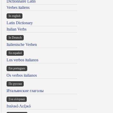
Dictionnaire Latin
Verbes italiens
In english
Latin Dictionary
Italian Verbs
In Deutsch
Italienische Verben
En español
Los verbos italianos
Em portugues
Os verbos italianos
По русски
Итальянские глаголы
Στα ελληνικά
Ιταλικό Λεξικό