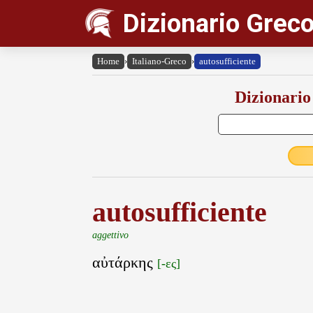
Dizionario Greco
Home
›
Italiano-Greco
›
autosufficiente
Dizionario
autosufficiente
aggettivo
αὐτάρκης
[-ες]