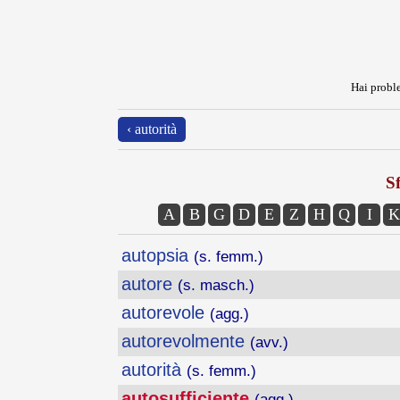
Hai proble
‹ autorità
Sf
A
B
G
D
E
Z
H
Q
I
K
autopsia
(s. femm.)
autore
(s. masch.)
autorevole
(agg.)
autorevolmente
(avv.)
autorità
(s. femm.)
autosufficiente
(agg.)