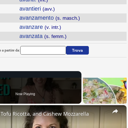
avantieri
(avv.)
avanzamento
(s. masch.)
avanzare
(v. intr.)
avanzata
(s. femm.)
 a partire da:
Now Playing
×
, Tofu Ricotta, and Cashew Mozzarella