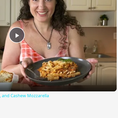
Play
Video
ta, and Cashew Mozzarella