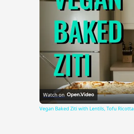
Watch on
Vegan Baked Ziti with Lentils, Tofu Ricot
{{ID:AUTOSUFFICIENTE100}}
---CACHE---