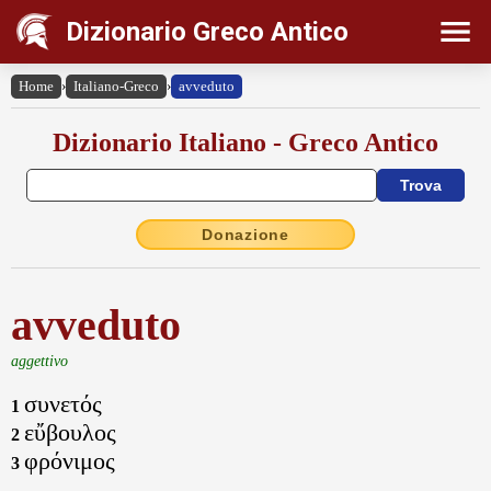
Dizionario Greco Antico
Home
›
Italiano-Greco
›
avveduto
Dizionario Italiano - Greco Antico
Donazione
avveduto
aggettivo
συνετός
1
εὔβουλος
2
φρόνιμος
3