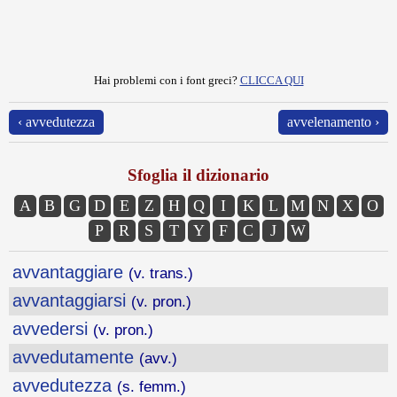
Hai problemi con i font greci?
CLICCA QUI
‹ avvedutezza
avvelenamento ›
Sfoglia il dizionario
A
B
G
D
E
Z
H
Q
I
K
L
M
N
X
O
P
R
S
T
Y
F
C
J
W
avvantaggiare
(v. trans.)
avvantaggiarsi
(v. pron.)
avvedersi
(v. pron.)
avvedutamente
(avv.)
avvedutezza
(s. femm.)