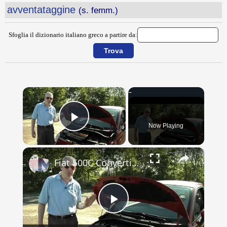
avventataggine
(s. femm.)
Sfoglia il dizionario italiano greco a partire da:
×
Now Playing
Play Video
×
Fiat 500C Convertible review, from when it was new to the USA
Play