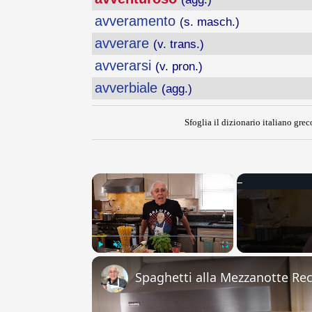
avveramento
(s. masch.)
avverare
(v. trans.)
avverarsi
(v. pron.)
avverbiale
(agg.)
Sfoglia il dizionario italiano greco
×
Play
Unmute
Fullscreen
Spaghetti alla Mezzanotte Re