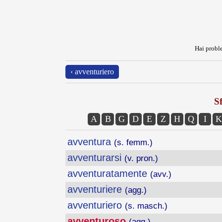
Hai proble
‹ avventuriero
Sf
A
B
G
D
E
Z
H
Q
I
K
avventura
(s. femm.)
avventurarsi
(v. pron.)
avventuratamente
(avv.)
avventuriere
(agg.)
avventuriero
(s. masch.)
avventuroso
(agg.)