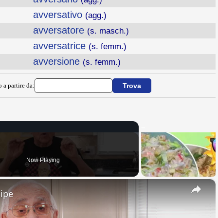
avversativo
(agg.)
avversatore
(s. masch.)
avversatrice
(s. femm.)
avversione
(s. femm.)
 a partire da:
Now Playing
×
cipe