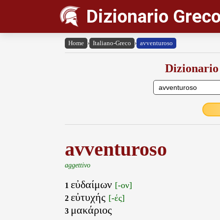
Dizionario Greco
Home
›
Italiano-Greco
›
avventuroso
Dizionario
avventuroso
aggettivo
εὐδαίμων
[-ον]
1
εὐτυχής
[-ές]
2
μακάριος
3