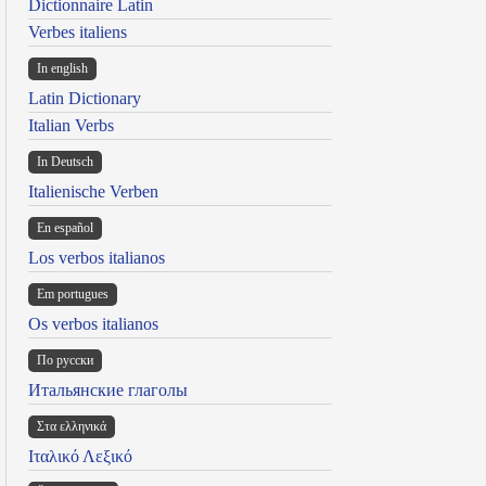
Dictionnaire Latin
Verbes italiens
In english
Latin Dictionary
Italian Verbs
In Deutsch
Italienische Verben
En español
Los verbos italianos
Em portugues
Os verbos italianos
По русски
Итальянские глаголы
Στα ελληνικά
Ιταλικό Λεξικό