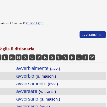
mi con i font greci?
CLICCA QUI
avveramento ›
oglia il dizionario
L
M
N
X
O
P
R
S
T
Y
F
C
J
W
avverbialmente
(avv.)
avverbio
(s. masch.)
avversamente
(avv.)
avversare
(v. trans.)
avversario
(s. masch.)
avversario
(agg.)