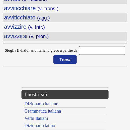
avviticchiare
(v. trans.)
avviticchiato
(agg.)
avvizzire
(v. intr.)
avvizzirsi
(v. pron.)
Sfoglia il dizionario italiano greco a partire da:
{{ID:AVVILUPPARE100}}
---CACHE---
I nostri siti
Dizionario italiano
Grammatica italiana
Verbi Italiani
Dizionario latino