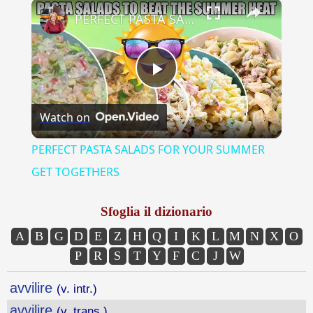
×
Play
Unmute
Fullscreen
PERFECT PASTA SALADS FOR YOUR SUMMER GET TOGETHERS
Play
Watch on
Video
PERFECT PASTA SALADS FOR YOUR SUMMER
GET TOGETHERS
Sfoglia il dizionario
A
B
G
D
E
Z
H
Q
I
K
L
M
N
X
O
P
R
S
T
Y
F
C
J
W
avvilire
(v. intr.)
avvilire
(v. trans.)