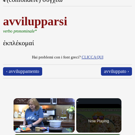
4
avvilupparsi
verbo pronominale*
ἐκπλέκομαί
Hai problemi con i font greci?
CLICCA QUI
‹ avviluppamento
avviluppato ›
×
Now Playing