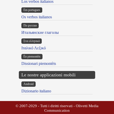
Los verbos italianos
Em portugues
Os verbos italianos
По русски
Итальянские глаголы
Στα ελληνικά
Ιταλικό Λεξικό
Ën piemontèis
Dissionari piemontèis
Le nostre applicazioni mobili
Android
Dizionario italiano
© 2007-2029 - Tutti i diritti riservati - Olivetti Media
Communication