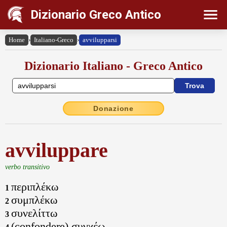
Dizionario Greco Antico
Home
›
Italiano-Greco
›
avvilupparsi
Dizionario Italiano - Greco Antico
Donazione
avviluppare
verbo transitivo
περιπλέκω
1
συμπλέκω
2
συνελίττω
3
(confondere) συγχέω