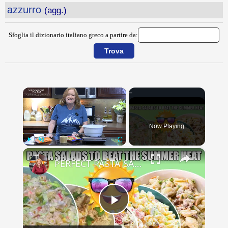
azzurro
(agg.)
Sfoglia il dizionario italiano greco a partire da:
×
Now Playing
×
Play
Unmute
Fullscreen
PERFECT PASTA SALADS FOR YOUR SUMMER GET TOGETHERS
Play