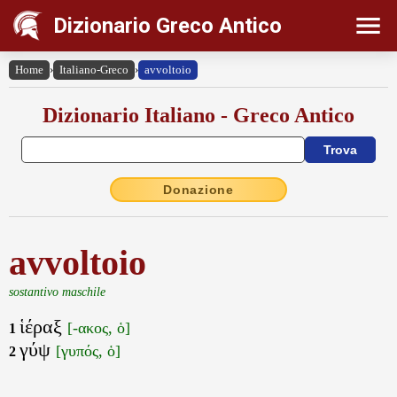
Dizionario Greco Antico
Home
›
Italiano-Greco
›
avvoltoio
Dizionario Italiano - Greco Antico
Donazione
avvoltoio
sostantivo maschile
ἱέραξ
[-ακος, ὁ]
1
γύψ
[γυπός, ὁ]
2