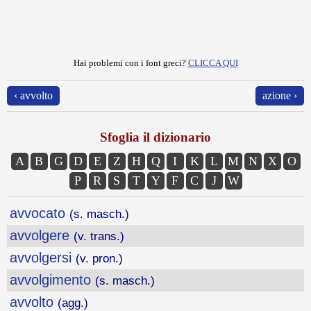
Hai problemi con i font greci?
CLICCA QUI
‹ avvolto
azione ›
Sfoglia il dizionario
A
B
G
D
E
Z
H
Q
I
K
L
M
N
X
O
P
R
S
T
Y
F
C
J
W
avvocato
(s. masch.)
avvolgere
(v. trans.)
avvolgersi
(v. pron.)
avvolgimento
(s. masch.)
avvolto
(agg.)