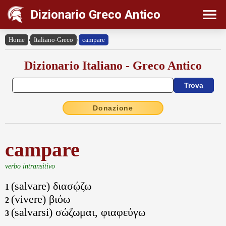
Dizionario Greco Antico
Home
›
Italiano-Greco
›
campare
Dizionario Italiano - Greco Antico
Donazione
campare
verbo intransitivo
(salvare) διασῴζω
1
(vivere) βιόω
2
(salvarsi) σώζωμαι, φιαφεύγω
3