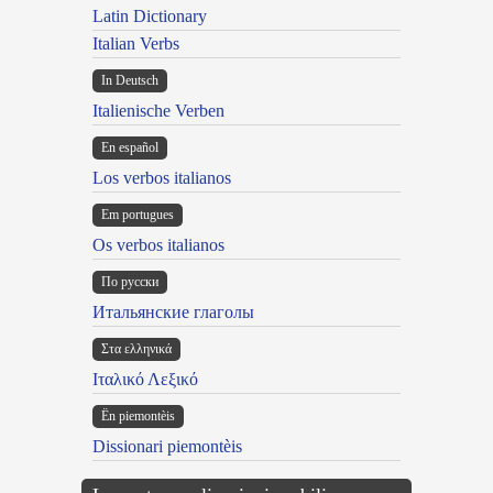
Latin Dictionary
Italian Verbs
In Deutsch
Italienische Verben
En español
Los verbos italianos
Em portugues
Os verbos italianos
По русски
Итальянские глаголы
Στα ελληνικά
Ιταλικό Λεξικό
Ën piemontèis
Dissionari piemontèis