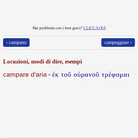
Hai problemi con i font greci?
CLICCA QUI
‹ campano
campeggiare ›
Locuzioni, modi di dire, esempi
ἐκ τοῦ οὐρανοῦ τρέφομαι
campare d'aria
=