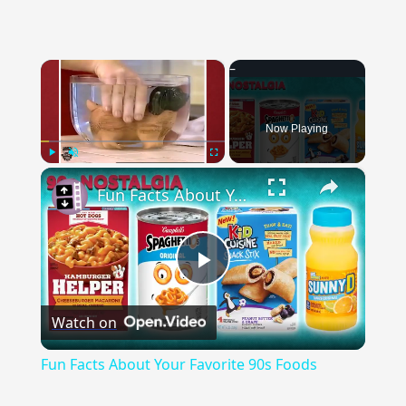
×
Now Playing
×
Play
Unmute
Fullscreen
Fun Facts About Your Favorite 90s Foods
Play
Watch on
Video
Fun Facts About Your Favorite 90s Foods