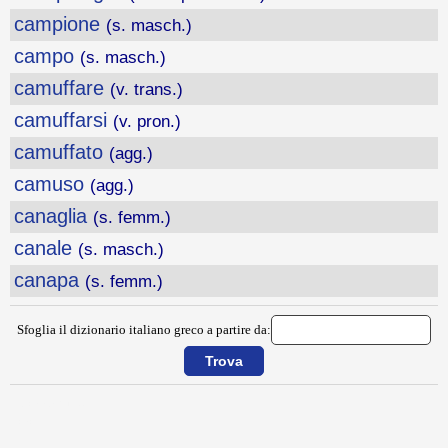
campione
(s. masch.)
campo
(s. masch.)
camuffare
(v. trans.)
camuffarsi
(v. pron.)
camuffato
(agg.)
camuso
(agg.)
canaglia
(s. femm.)
canale
(s. masch.)
canapa
(s. femm.)
Sfoglia il dizionario italiano greco a partire da:
{{ID:CAMPARE100}}
---CACHE---