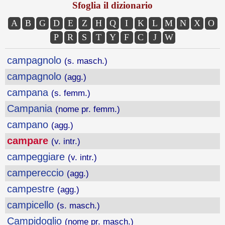
Sfoglia il dizionario
A
B
G
D
E
Z
H
Q
I
K
L
M
N
X
O
P
R
S
T
Y
F
C
J
W
campagnolo
(s. masch.)
campagnolo
(agg.)
campana
(s. femm.)
Campania
(nome pr. femm.)
campano
(agg.)
campare
(v. intr.)
campeggiare
(v. intr.)
campereccio
(agg.)
campestre
(agg.)
campicello
(s. masch.)
Campidoglio
(nome pr. masch.)