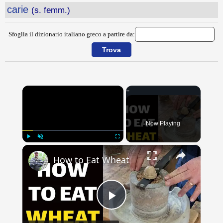
carie
(s. femm.)
Sfoglia il dizionario italiano greco a partire da:
×
Now Playing
×
Play
Unmute
Fullscreen
How to Eat Wheat
Play