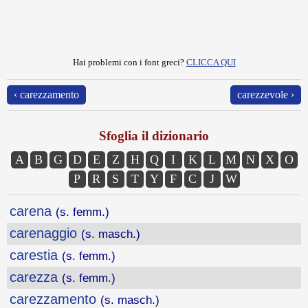
Hai problemi con i font greci?
CLICCA QUI
‹ carezzamento
carezzevole ›
Sfoglia il dizionario
A
B
G
D
E
Z
H
Q
I
K
L
M
N
X
O
P
R
S
T
Y
F
C
J
W
carena
(s. femm.)
carenaggio
(s. masch.)
carestia
(s. femm.)
carezza
(s. femm.)
carezzamento
(s. masch.)