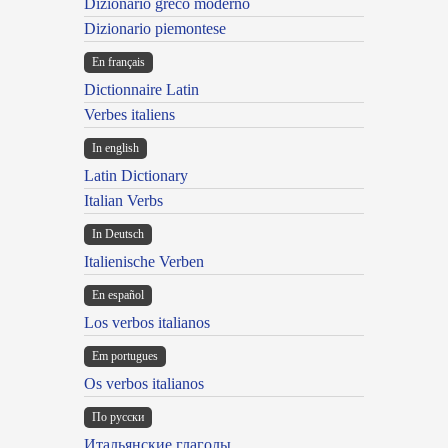
Dizionario greco moderno
Dizionario piemontese
En français
Dictionnaire Latin
Verbes italiens
In english
Latin Dictionary
Italian Verbs
In Deutsch
Italienische Verben
En español
Los verbos italianos
Em portugues
Os verbos italianos
По русски
Итальянские глаголы