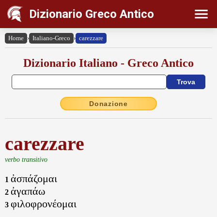
Dizionario Greco Antico
Home
›
Italiano-Greco
›
carezzare
Dizionario Italiano - Greco Antico
Donazione
carezzare
verbo transitivo
ἀσπάζομαι
1
ἀγαπάω
2
φιλοφρονέομαι
3