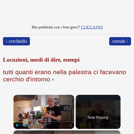
Hai problemi con i font greci?
CLICCA QUI
‹ cerchiello
cereale ›
Locuzioni, modi di dire, esempi
tutti quanti erano nella palestra ci facevano
cerchio d'intorno
=
×
Now Playing
×
Play
Unmute
Fullscreen