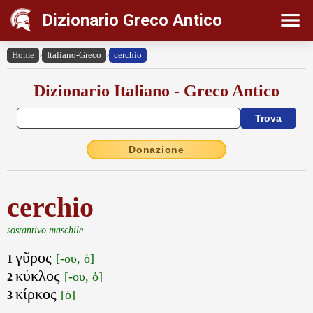
Dizionario Greco Antico
Home
›
Italiano-Greco
›
cerchio
Dizionario Italiano - Greco Antico
Donazione
cerchio
sostantivo maschile
γῦρος
[-ου, ὁ]
1
κύκλος
[-ου, ὁ]
2
κίρκος
[ὁ]
3