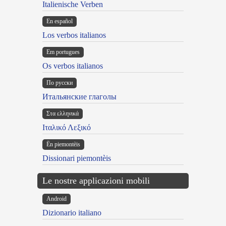
Italienische Verben
En español
Los verbos italianos
Em portugues
Os verbos italianos
По русски
Итальянские глаголы
Στα ελληνικά
Ιταλικό Λεξικό
Ën piemontèis
Dissionari piemontèis
Le nostre applicazioni mobili
Android
Dizionario italiano