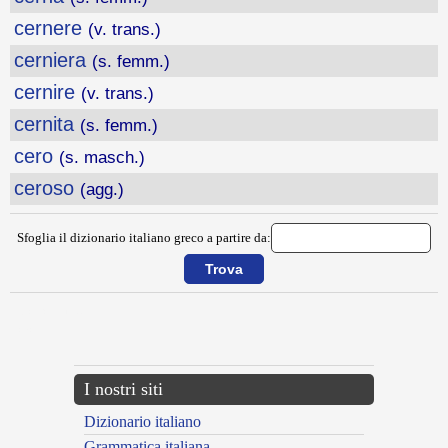
cernere
(v. trans.)
cerniera
(s. femm.)
cernire
(v. trans.)
cernita
(s. femm.)
cero
(s. masch.)
ceroso
(agg.)
Sfoglia il dizionario italiano greco a partire da:
{{ID:CERCHIO100}}
---CACHE---
I nostri siti
Dizionario italiano
Grammatica italiana