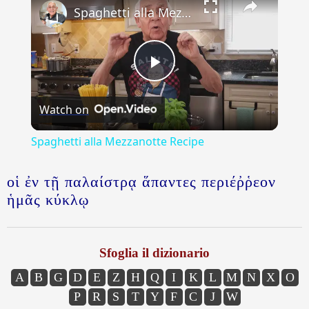
Spaghetti alla Mezzanotte Recipe
Play
Watch on
Video
Spaghetti alla Mezzanotte Recipe
οἱ ἐν τῇ παλαίστρᾳ ἅπαντες περιέῤῥεον
ἡμᾶς κύκλῳ
Sfoglia il dizionario
A
B
G
D
E
Z
H
Q
I
K
L
M
N
X
O
P
R
S
T
Y
F
C
J
W