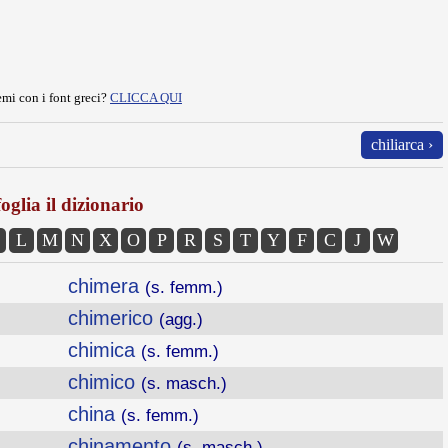
mi con i font greci?
CLICCA QUI
chiliarca ›
oglia il dizionario
L
M
N
X
O
P
R
S
T
Y
F
C
J
W
chimera
(s. femm.)
chimerico
(agg.)
chimica
(s. femm.)
chimico
(s. masch.)
china
(s. femm.)
chinamento
(s. masch.)