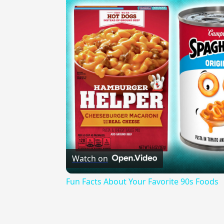
Watch on
Fun Facts About Your Favorite 90s Foods
{{ID:CHIGLIA100}}
---CACHE---