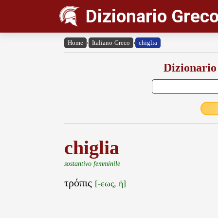
Dizionario Greco
Home
›
Italiano-Greco
›
chiglia
Dizionario
chiglia
sostantivo femminile
τρόπις
[-εως, ἡ]