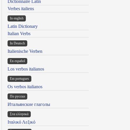
Dictionnaire Latin
Verbes italiens
In english
Latin Dictionary
Italian Verbs
In Deutsch
Italienische Verben
En español
Los verbos italianos
Em portugues
Os verbos italianos
По русски
Итальянские глаголы
Στα ελληνικά
Ιταλικό Λεξικό