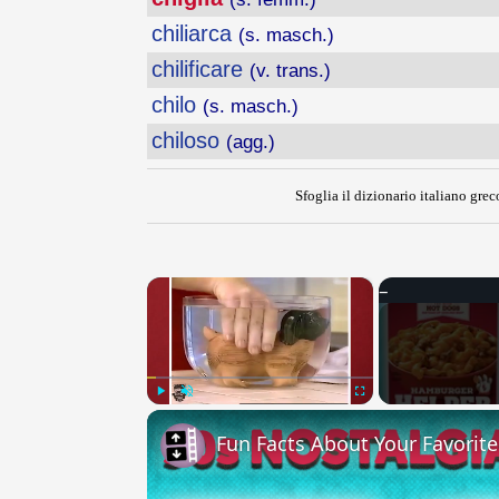
chiliarca
(s. masch.)
chilificare
(v. trans.)
chilo
(s. masch.)
chiloso
(agg.)
Sfoglia il dizionario italiano greco
×
Play
Unmute
Fullscreen
Fun Facts About Your Favorit