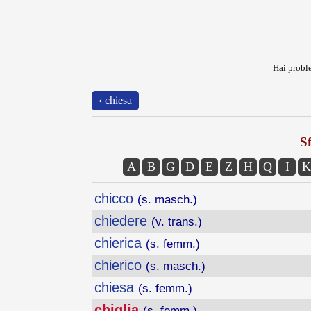
Hai proble
‹ chiesa
Sf
A
B
G
D
E
Z
H
Q
I
K
chicco
(s. masch.)
chiedere
(v. trans.)
chierica
(s. femm.)
chierico
(s. masch.)
chiesa
(s. femm.)
chiglia
(s. femm.)