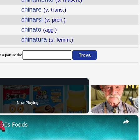
chinare
(v. trans.)
chinarsi
(v. pron.)
chinato
(agg.)
chinatura
(s. femm.)
 a partire da:
Now Playing
×
e 90s Foods