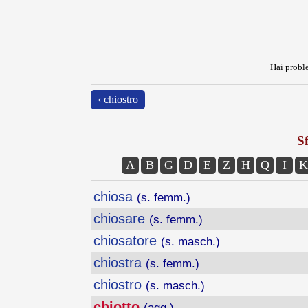
Hai proble
‹ chiostro
Sf
A
B
G
D
E
Z
H
Q
I
K
chiosa
(s. femm.)
chiosare
(s. femm.)
chiosatore
(s. masch.)
chiostra
(s. femm.)
chiostro
(s. masch.)
chiotto
(agg.)