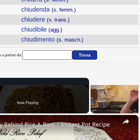
chiudenda
(s. femm.)
chiudere
(v. trans.)
chiudibile
(agg.)
chiudimento
(s. masch.)
 a partire da:
Now Playing
×
ry Behind Rice-A-Roni | Instant Pot Recipe