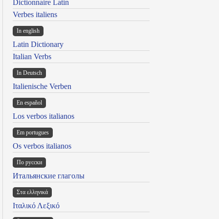
Dictionnaire Latin
Verbes italiens
In english
Latin Dictionary
Italian Verbs
In Deutsch
Italienische Verben
En español
Los verbos italianos
Em portugues
Os verbos italianos
По русски
Итальянские глаголы
Στα ελληνικά
Ιταλικό Λεξικό