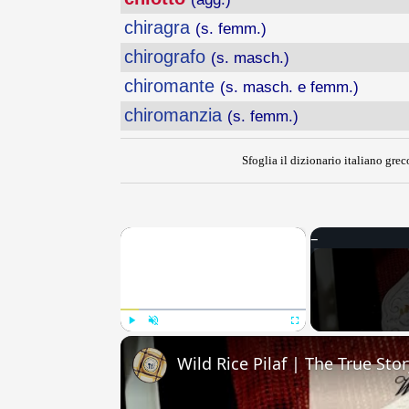
chiragra
(s. femm.)
chirografo
(s. masch.)
chiromante
(s. masch. e femm.)
chiromanzia
(s. femm.)
Sfoglia il dizionario italiano greco
×
Play
Unmute
Fullscreen
Wild Rice Pilaf | The True Sto