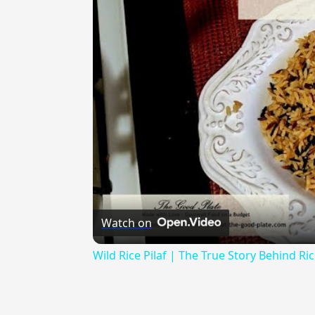
Watch on
Wild Rice Pilaf | The True Story Behind Ri
{{ID:CHIOTTO100}}
---CACHE---