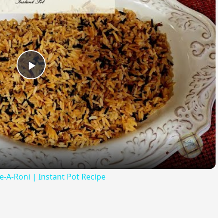
Play
Video
ce-A-Roni | Instant Pot Recipe