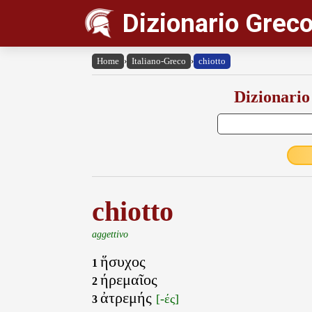
Dizionario Greco
Home
›
Italiano-Greco
›
chiotto
Dizionario
chiotto
aggettivo
ἥσυχος
1
ήρεμαῖος
2
ἀτρεμής
[-ές]
3