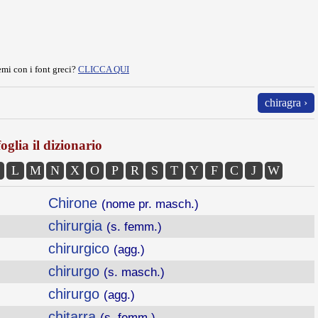
mi con i font greci?
CLICCA QUI
chiragra ›
oglia il dizionario
L
M
N
X
O
P
R
S
T
Y
F
C
J
W
Chirone
(nome pr. masch.)
chirurgia
(s. femm.)
chirurgico
(agg.)
chirurgo
(s. masch.)
chirurgo
(agg.)
chitarra
(s. femm.)