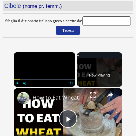
Cibele
(nome pr. femm.)
Sfoglia il dizionario italiano greco a partire da:
×
Now Playing
×
Play
Unmute
Fullscreen
How to Eat Wheat
Play