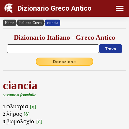
Dizionario Greco Antico
Home
›
Italiano-Greco
›
ciancia
Dizionario Italiano - Greco Antico
Donazione
ciancia
sostantivo femminile
φλυαρία
[ἡ]
1
λῆρος
[ὁ]
2
βωμολοχία
[ἡ]
3