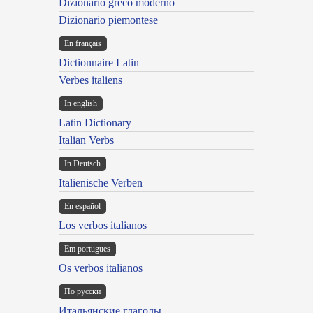
Dizionario greco moderno
Dizionario piemontese
En français
Dictionnaire Latin
Verbes italiens
In english
Latin Dictionary
Italian Verbs
In Deutsch
Italienische Verben
En español
Los verbos italianos
Em portugues
Os verbos italianos
По русски
Итальянские глаголы