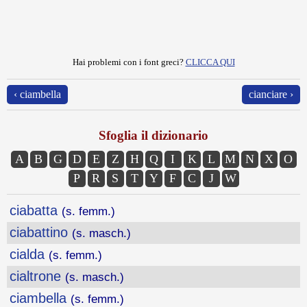
Hai problemi con i font greci?
CLICCA QUI
‹ ciambella
cianciare ›
Sfoglia il dizionario
A
B
G
D
E
Z
H
Q
I
K
L
M
N
X
O
P
R
S
T
Y
F
C
J
W
ciabatta
(s. femm.)
ciabattino
(s. masch.)
cialda
(s. femm.)
cialtrone
(s. masch.)
ciambella
(s. femm.)