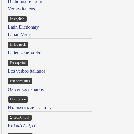
Dictionnaire Latin
Verbes italiens
In english
Latin Dictionary
Italian Verbs
In Deutsch
Italienische Verben
En español
Los verbos italianos
Em portugues
Os verbos italianos
По русски
Итальянские глаголы
Στα ελληνικά
Ιταλικό Λεξικό