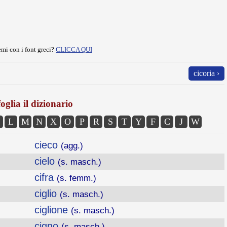
mi con i font greci?
CLICCA QUI
cicoria ›
oglia il dizionario
L
M
N
X
O
P
R
S
T
Y
F
C
J
W
cieco
(agg.)
cielo
(s. masch.)
cifra
(s. femm.)
ciglio
(s. masch.)
ciglione
(s. masch.)
cigno
(s. masch.)