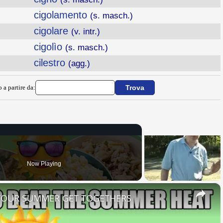
cigolamento
(s. masch.)
cigolare
(v. intr.)
cigolìo
(s. masch.)
cilestro
(agg.)
 a partire da:
Now Playing
×
 YOUR SUMMER GET TOGETHERS