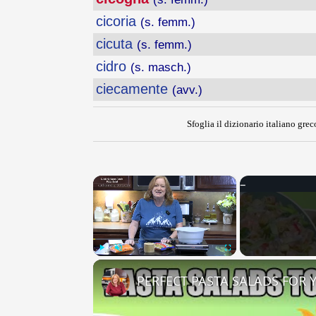
cicoria
(s. femm.)
cicuta
(s. femm.)
cidro
(s. masch.)
ciecamente
(avv.)
Sfoglia il dizionario italiano greco
×
Play
Unmute
Fullscreen
PERFECT PASTA SALADS FOR