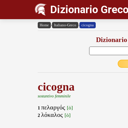
Dizionario Greco
Home
›
Italiano-Greco
›
cicogna
Dizionario
cicogna
sostantivo femminile
πελαργός
[ὁ]
1
λόκαλος
[ὁ]
2