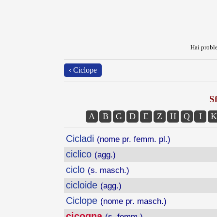
Hai proble
‹ Ciclope
Sf
A
B
G
D
E
Z
H
Q
I
K
Cicladi
(nome pr. femm. pl.)
ciclico
(agg.)
ciclo
(s. masch.)
cicloide
(agg.)
Ciclope
(nome pr. masch.)
cicogna
(s. femm.)