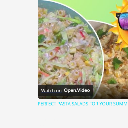
Watch on
PERFECT PASTA SALADS FOR YOUR SUMM
{{ID:CICOGNA100}}
---CACHE---