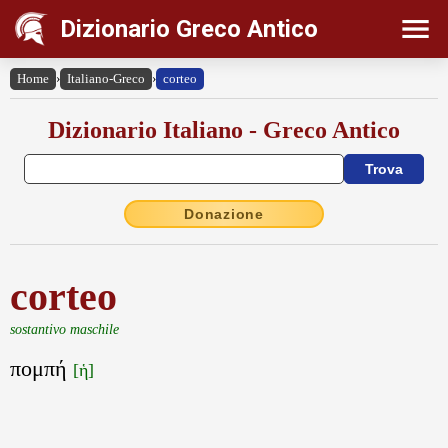
Dizionario Greco Antico
Home
›
Italiano-Greco
›
corteo
Dizionario Italiano - Greco Antico
Donazione
corteo
sostantivo maschile
πομπή
[ἡ]