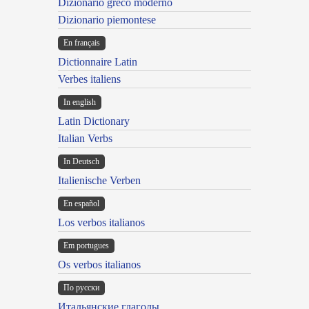
Dizionario greco moderno
Dizionario piemontese
En français
Dictionnaire Latin
Verbes italiens
In english
Latin Dictionary
Italian Verbs
In Deutsch
Italienische Verben
En español
Los verbos italianos
Em portugues
Os verbos italianos
По русски
Итальянские глаголы