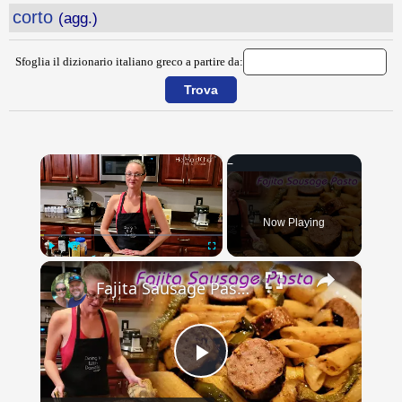
corto
(agg.)
Sfoglia il dizionario italiano greco a partire da:
×
Now Playing
×
Play
Unmute
Fullscreen
Fajita Sausage Pasta | Dining In With Danielle
Play