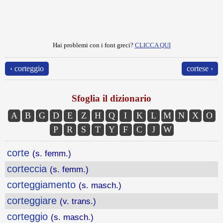
Hai problemi con i font greci?
CLICCA QUI
‹ corteggio
cortese ›
Sfoglia il dizionario
A
B
G
D
E
Z
H
Q
I
K
L
M
N
X
O
P
R
S
T
Y
F
C
J
W
corte
(s. femm.)
corteccia
(s. femm.)
corteggiamento
(s. masch.)
corteggiare
(v. trans.)
corteggio
(s. masch.)