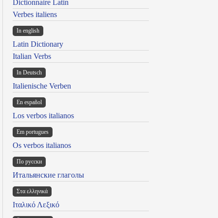
Dictionnaire Latin
Verbes italiens
In english
Latin Dictionary
Italian Verbs
In Deutsch
Italienische Verben
En español
Los verbos italianos
Em portugues
Os verbos italianos
По русски
Итальянские глаголы
Στα ελληνικά
Ιταλικό Λεξικό