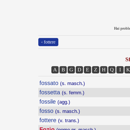
Hai proble
‹ fottere
Sf
A
B
G
D
E
Z
H
Q
I
K
fossato
(s. masch.)
fossetta
(s. femm.)
fossile
(agg.)
fosso
(s. masch.)
fottere
(v. trans.)
Fozio
(nome pr. masch.)