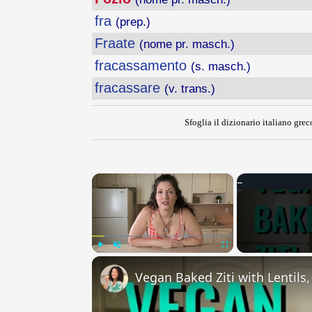
fra
(prep.)
Fraate
(nome pr. masch.)
fracassamento
(s. masch.)
fracassare
(v. trans.)
Sfoglia il dizionario italiano greco
×
Play
Unmute
Fullscreen
Vegan Baked Ziti with Lentils