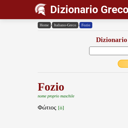
Dizionario Greco
Home
›
Italiano-Greco
›
Fozio
Dizionario
Fozio
nome proprio maschile
Φώτιος
[ὁ]