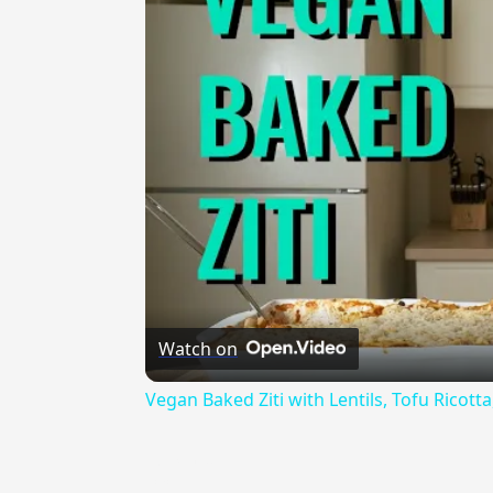
Watch on
Vegan Baked Ziti with Lentils, Tofu Ricot
{{ID:FOZIO100}}
---CACHE---