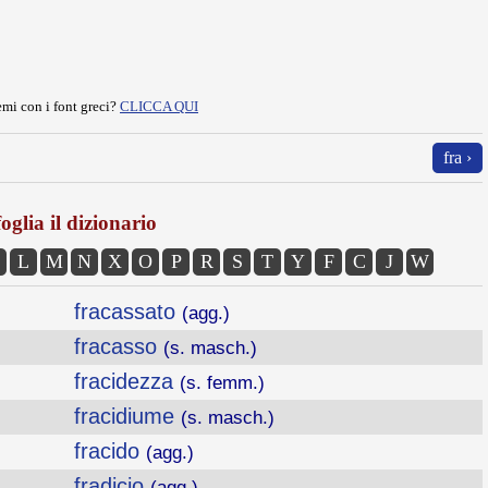
mi con i font greci?
CLICCA QUI
fra ›
oglia il dizionario
L
M
N
X
O
P
R
S
T
Y
F
C
J
W
fracassato
(agg.)
fracasso
(s. masch.)
fracidezza
(s. femm.)
fracidiume
(s. masch.)
fracido
(agg.)
fradicio
(agg.)