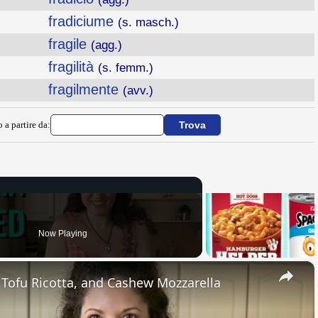
fradiciume
(s. masch.)
fragile
(agg.)
fragilità
(s. femm.)
fragilmente
(avv.)
 a partire da:
Now Playing
×
, Tofu Ricotta, and Cashew Mozzarella