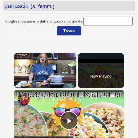
ganascia
(s. femm.)
Sfoglia il dizionario italiano greco a partire da:
×
Now Playing
×
Play
Unmute
Fullscreen
PERFECT PASTA SALADS FOR YOUR SUMMER GET TOGETHERS
Play