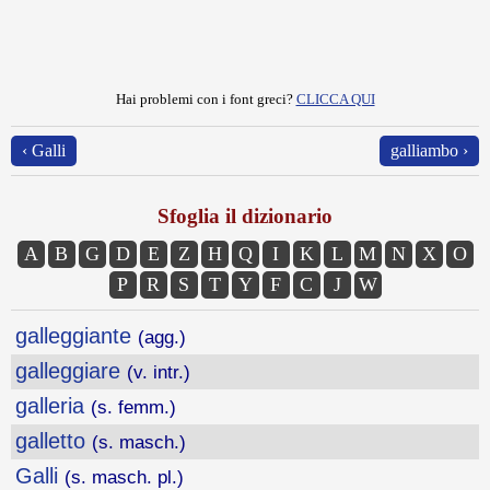
Hai problemi con i font greci?
CLICCA QUI
‹ Galli
galliambo ›
Sfoglia il dizionario
A
B
G
D
E
Z
H
Q
I
K
L
M
N
X
O
P
R
S
T
Y
F
C
J
W
galleggiante
(agg.)
galleggiare
(v. intr.)
galleria
(s. femm.)
galletto
(s. masch.)
Galli
(s. masch. pl.)