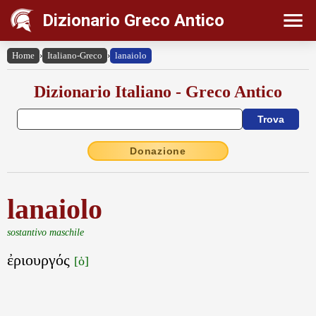
Dizionario Greco Antico
Home
›
Italiano-Greco
›
lanaiolo
Dizionario Italiano - Greco Antico
Donazione
lanaiolo
sostantivo maschile
ἐριουργός
[ὁ]