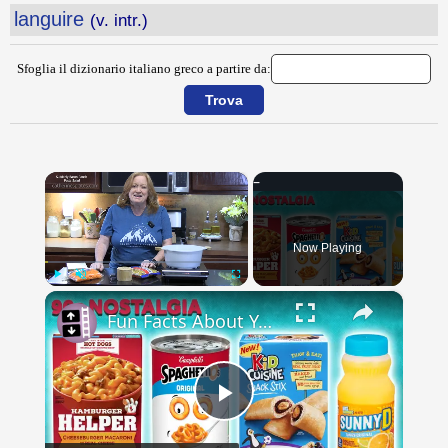
languire
(v. intr.)
Sfoglia il dizionario italiano greco a partire da:
×
Now Playing
×
Play
Unmute
Fullscreen
Fun Facts About Your Favorite 90s Foods
Play