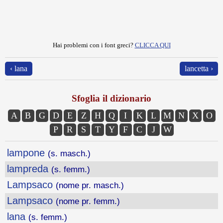
Hai problemi con i font greci?
CLICCA QUI
‹ lana
lancetta ›
Sfoglia il dizionario
A
B
G
D
E
Z
H
Q
I
K
L
M
N
X
O
P
R
S
T
Y
F
C
J
W
lampone
(s. masch.)
lampreda
(s. femm.)
Lampsaco
(nome pr. masch.)
Lampsaco
(nome pr. femm.)
lana
(s. femm.)