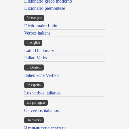
Dizionario greco moderno
Dizionario piemontese
En français
Dictionnaire Latin
Verbes italiens
In english
Latin Dictionary
Italian Verbs
In Deutsch
Italienische Verben
En español
Los verbos italianos
Em portugues
Os verbos italianos
По русски
Итальянские глаголы